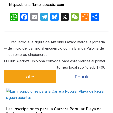
https://bienalflamencocadiz.com.
W
F
E
T
Bl
X
W
M
C
h
a
m
el
u
e
e
o
at
c
ail
e
e
C
n
m
s
e
gr
s
h
e
p
El recuerdo a la figura de Antonio Lázaro marca la jornada
A
b
a
k
at
a
ar
de inicio del camino al encuentro con la Blanca Paloma de
p
o
m
y
m
tir
los romeros chipioneros
El Club Ajedrez Chipiona convoca para este viernes el primer
p
o
e
torneo local sub 16 sub 1.400
k
Latest
Popular
Las inscripciones para la Carrera Popular Playa de