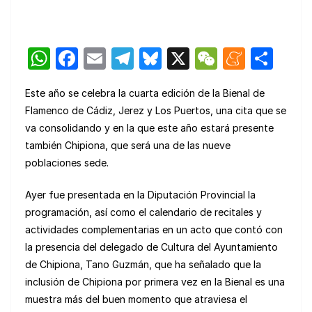
W
F
E
T
Bl
X
W
M
C
h
a
m
el
u
e
e
o
Este año se celebra la cuarta edición de la Bienal de
at
c
ail
e
e
C
n
m
Flamenco de Cádiz, Jerez y Los Puertos, una cita que se
s
e
gr
s
h
e
p
va consolidando y en la que este año estará presente
A
b
a
k
at
a
ar
también Chipiona, que será una de las nueve
p
o
m
y
m
tir
poblaciones sede.
p
o
e
Ayer fue presentada en la Diputación Provincial la
k
programación, así como el calendario de recitales y
actividades complementarias en un acto que contó con
la presencia del delegado de Cultura del Ayuntamiento
de Chipiona, Tano Guzmán, que ha señalado que la
inclusión de Chipiona por primera vez en la Bienal es una
muestra más del buen momento que atraviesa el