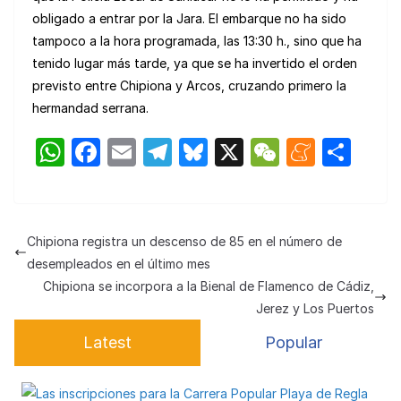
obligado a entrar por la Jara. El embarque no ha sido
tampoco a la hora programada, las 13:30 h., sino que ha
tenido lugar más tarde, ya que se ha invertido el orden
previsto entre Chipiona y Arcos, cruzando primero la
hermandad serrana.
W
F
E
T
Bl
X
W
M
C
h
a
m
el
u
e
e
o
at
c
ail
e
e
C
n
m
s
e
gr
s
h
e
p
Chipiona registra un descenso de 85 en el número de
A
b
a
k
at
a
ar
desempleados en el último mes
p
o
m
y
m
tir
Chipiona se incorpora a la Bienal de Flamenco de Cádiz,
Jerez y Los Puertos
p
o
e
Latest
Popular
k