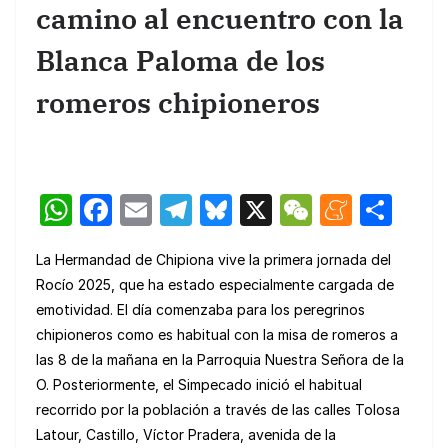
camino al encuentro con la
Blanca Paloma de los
romeros chipioneros
W
F
E
T
Bl
X
W
M
C
h
a
m
el
u
e
e
o
La Hermandad de Chipiona vive la primera jornada del
at
c
ail
e
e
C
n
m
Rocío 2025, que ha estado especialmente cargada de
s
e
gr
s
h
e
p
emotividad. El día comenzaba para los peregrinos
A
b
a
k
at
a
ar
chipioneros como es habitual con la misa de romeros a
p
o
m
y
m
tir
las 8 de la mañana en la Parroquia Nuestra Señora de la
O. Posteriormente, el Simpecado inició el habitual
p
o
e
recorrido por la población a través de las calles Tolosa
k
Latour, Castillo, Víctor Pradera, avenida de la