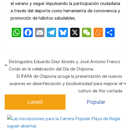
el verano y seguir impulsando la participación ciudadana
a través del deporte como herramienta de convivencia y
promoción de hábitos saludables.
W
F
E
T
Bl
X
W
M
C
h
a
m
el
u
e
e
o
at
c
ail
e
e
C
n
m
s
e
gr
s
h
e
p
Distinguidos Eduardo Díaz Alcedo y José Antonio Franco
A
b
a
k
at
a
ar
Cotán en la celebración del Día de Chipiona
p
o
m
y
m
tir
El IFAPA de Chipiona acoge la presentación de nuevos
avances en desinfestación y biodiversidad para mejorar el
p
o
e
cultivo de flor cortada
k
Latest
Popular