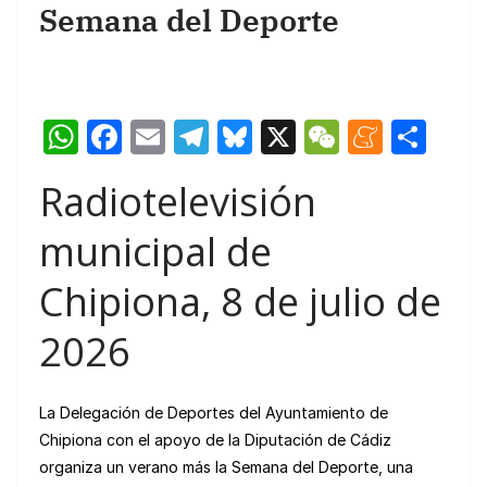
Semana del Deporte
W
F
E
T
Bl
X
W
M
C
h
a
m
el
u
e
e
o
Radiotelevisión
at
c
ail
e
e
C
n
m
s
e
gr
s
h
e
p
municipal de
A
b
a
k
at
a
ar
Chipiona, 8 de julio de
p
o
m
y
m
tir
p
o
e
2026
k
La Delegación de Deportes del Ayuntamiento de
Chipiona con el apoyo de la Diputación de Cádiz
organiza un verano más la Semana del Deporte, una