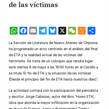
de las víctimas
W
F
E
T
Bl
X
W
M
C
h
a
m
el
u
e
e
o
La Sección de Literatura de Nuevo Ateneo de Chipiona
at
c
ail
e
e
C
n
m
ha programado un acto centrado en el análisis del final
s
e
gr
s
h
e
p
de ETA y la realidad actual de las víctimas del
A
b
a
k
at
a
ar
terrorismo. Se trata de un coloquio que tendrá lugar
p
o
m
y
m
tir
este viernes 8 de mayo a las 19:00 horas en el Castillo y
se titula ‘El fin de ETA y la situación de las víctimas
p
o
e
(Desde el principio del fin de ETA hasta nuestros días)’.
k
La actividad contará con la participación del periodista
y escritor Jorge Cabezas, autor del libro ‘Homo ETA’,
obra que aborda la mayor infiltración en la organización
en el sur de Francia. Junto a él intervendrá Teresa