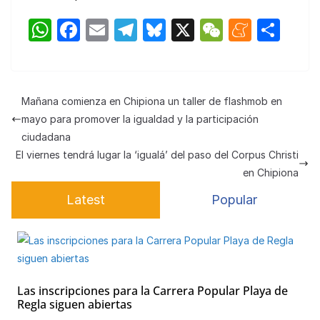
W
F
E
T
Bl
X
W
M
C
h
a
m
el
u
e
e
o
at
c
ail
e
e
C
n
m
s
e
gr
s
h
e
p
Mañana comienza en Chipiona un taller de flashmob en
A
b
a
k
at
a
ar
mayo para promover la igualdad y la participación
p
o
m
y
m
tir
ciudadana
El viernes tendrá lugar la ‘igualá’ del paso del Corpus Christi
p
o
e
en Chipiona
k
Latest
Popular
Las inscripciones para la Carrera Popular Playa de
Regla siguen abiertas