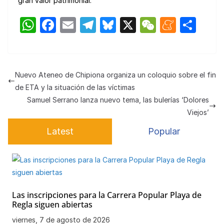
gran valor patrimonial.
W
F
E
T
Bl
X
W
M
C
h
a
m
el
u
e
e
o
at
c
ail
e
e
C
n
m
s
e
gr
s
h
e
p
Nuevo Ateneo de Chipiona organiza un coloquio sobre el fin
A
b
a
k
at
a
ar
de ETA y la situación de las víctimas
p
o
m
y
m
tir
Samuel Serrano lanza nuevo tema, las bulerías ‘Dolores
Viejos’
p
o
e
Latest
Popular
k
Las inscripciones para la Carrera Popular Playa de
Regla siguen abiertas
viernes, 7 de agosto de 2026