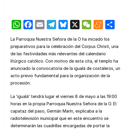
W
F
E
T
Bl
X
W
M
C
h
a
m
el
u
e
e
o
La Parroquia Nuestra Señora de la O ha iniciado los
at
c
ail
e
e
C
n
m
preparativos para la celebración del Corpus Christi, una
s
e
gr
s
h
e
p
de las festividades más relevantes del calendario
A
b
a
k
at
a
ar
litúrgico católico. Con motivo de esta cita, el templo ha
p
o
m
y
m
tir
anunciado la convocatoria de la igualá de costaleros, un
acto previo fundamental para la organización de la
p
o
e
procesión.
k
La ‘igualá’ tendrá lugar el viernes 8 de mayo a las 19:00
horas en la propia Parroquia Nuestra Señora de la O. El
capataz del paso, Germán Marín, explicaba a la
radiotelevisión municipal que en este encuentro se
determinarán las cuadrillas encargadas de portar la