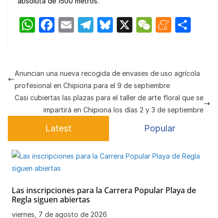
absoluta de 1500 metros.
W
F
E
T
Bl
X
W
M
C
h
a
m
el
u
e
e
o
at
c
ail
e
e
C
n
m
s
e
gr
s
h
e
p
Anuncian una nueva recogida de envases de uso agrícola
A
b
a
k
at
a
ar
profesional en Chipiona para el 9 de septiembre
p
o
m
y
m
tir
Casi cubiertas las plazas para el taller de arte floral que se
impartirá en Chipiona los días 2 y 3 de septiembre
p
o
e
Latest
Popular
k
Las inscripciones para la Carrera Popular Playa de
Regla siguen abiertas
viernes, 7 de agosto de 2026