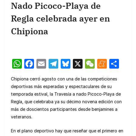
Nado Picoco-Playa de
Regla celebrada ayer en
Chipiona
W
F
E
T
Bl
X
W
M
C
h
a
m
el
u
e
e
o
Chipiona cerró agosto con una de las competiciones
at
c
ail
e
e
C
n
m
deportivas más esperadas y espectaculares de su
s
e
gr
s
h
e
p
temporada estival, la Travesía a nado Picoco-Playa de
A
b
a
k
at
a
ar
Regla, que celebraba ya su décimo novena edición con
p
o
m
y
m
tir
más de doscientos participantes desde benjamines a
veteranos.
p
o
e
k
En el plano deportivo hay que reseñar que el primero en