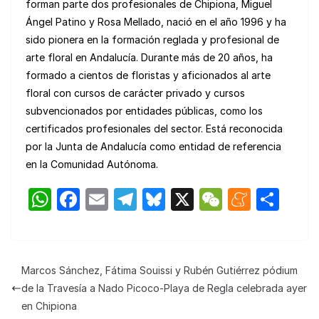
forman parte dos profesionales de Chipiona, Miguel
Ángel Patino y Rosa Mellado, nació en el año 1996 y ha
sido pionera en la formación reglada y profesional de
arte floral en Andalucía. Durante más de 20 años, ha
formado a cientos de floristas y aficionados al arte
floral con cursos de carácter privado y cursos
subvencionados por entidades públicas, como los
certificados profesionales del sector. Está reconocida
por la Junta de Andalucía como entidad de referencia
en la Comunidad Autónoma.
W
F
E
T
Bl
X
W
M
C
h
a
m
el
u
e
e
o
at
c
ail
e
e
C
n
m
s
e
gr
s
h
e
p
Marcos Sánchez, Fátima Souissi y Rubén Gutiérrez pódium
A
b
a
k
at
a
ar
de la Travesía a Nado Picoco-Playa de Regla celebrada ayer
p
o
m
y
m
tir
en Chipiona