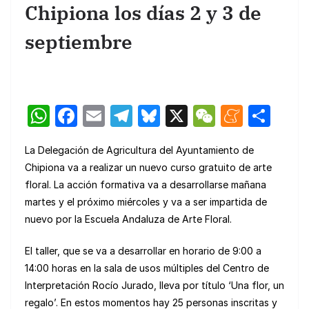
Chipiona los días 2 y 3 de
septiembre
W
F
E
T
Bl
X
W
M
C
h
a
m
el
u
e
e
o
La Delegación de Agricultura del Ayuntamiento de
at
c
ail
e
e
C
n
m
Chipiona va a realizar un nuevo curso gratuito de arte
s
e
gr
s
h
e
p
floral. La acción formativa va a desarrollarse mañana
A
b
a
k
at
a
ar
martes y el próximo miércoles y va a ser impartida de
p
o
m
y
m
tir
nuevo por la Escuela Andaluza de Arte Floral.
p
o
e
El taller, que se va a desarrollar en horario de 9:00 a
k
14:00 horas en la sala de usos múltiples del Centro de
Interpretación Rocío Jurado, lleva por título ‘Una flor, un
regalo’. En estos momentos hay 25 personas inscritas y