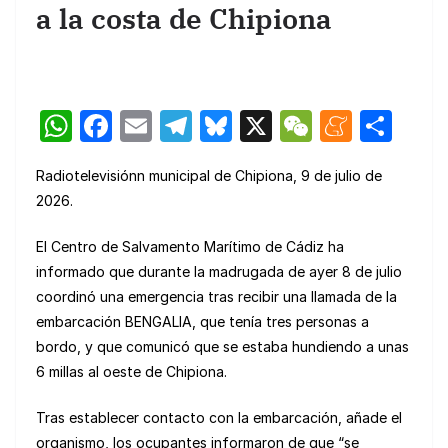
a la costa de Chipiona
W
F
E
T
Bl
X
W
M
C
h
a
m
el
u
e
e
o
Radiotelevisiónn municipal de Chipiona, 9 de julio de
at
c
ail
e
e
C
n
m
2026.
s
e
gr
s
h
e
p
A
b
a
k
at
a
ar
El Centro de Salvamento Marítimo de Cádiz ha
informado que durante la madrugada de ayer 8 de julio
p
o
m
y
m
tir
coordinó una emergencia tras recibir una llamada de la
p
o
e
embarcación BENGALIA, que tenía tres personas a
k
bordo, y que comunicó que se estaba hundiendo a unas
6 millas al oeste de Chipiona.
Tras establecer contacto con la embarcación, añade el
organismo, los ocupantes informaron de que “se