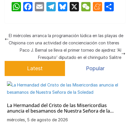
W
F
E
T
Bl
X
W
M
C
h
a
m
el
u
e
e
o
at
c
ail
e
e
C
n
m
s
e
gr
s
h
e
p
El miércoles arranca la programación lúdica en las playas de
A
b
a
k
at
a
ar
Chipiona con una actividad de concienciación con títeres
p
o
m
y
m
tir
Paco J. Bernal se lleva el primer torneo de ajedrez ‘Al
Fresquito’ diputado en el chiringuito Salitre
p
o
e
Latest
Popular
k
La Hermandad del Cristo de las Misericordias
anuncia el besamanos de Nuestra Señora de la
Soledad
miércoles, 5 de agosto de 2026