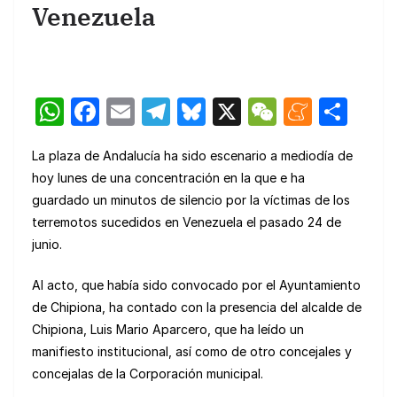
Venezuela
W
F
E
T
Bl
X
W
M
C
h
a
m
el
u
e
e
o
La plaza de Andalucía ha sido escenario a mediodía de
at
c
ail
e
e
C
n
m
hoy lunes de una concentración en la que e ha
s
e
gr
s
h
e
p
guardado un minutos de silencio por la víctimas de los
A
b
a
k
at
a
ar
terremotos sucedidos en Venezuela el pasado 24 de
p
o
m
y
m
tir
junio.
p
o
e
Al acto, que había sido convocado por el Ayuntamiento
k
de Chipiona, ha contado con la presencia del alcalde de
Chipiona, Luis Mario Aparcero, que ha leído un
manifiesto institucional, así como de otro concejales y
concejalas de la Corporación municipal.