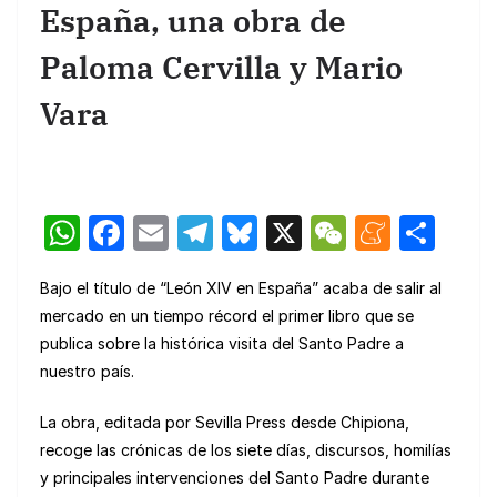
España, una obra de
Paloma Cervilla y Mario
Vara
W
F
E
T
Bl
X
W
M
C
h
a
m
el
u
e
e
o
Bajo el título de “León XIV en España” acaba de salir al
at
c
ail
e
e
C
n
m
mercado en un tiempo récord el primer libro que se
s
e
gr
s
h
e
p
publica sobre la histórica visita del Santo Padre a
A
b
a
k
at
a
ar
nuestro país.
p
o
m
y
m
tir
La obra, editada por Sevilla Press desde Chipiona,
p
o
e
recoge las crónicas de los siete días, discursos, homilías
k
y principales intervenciones del Santo Padre durante