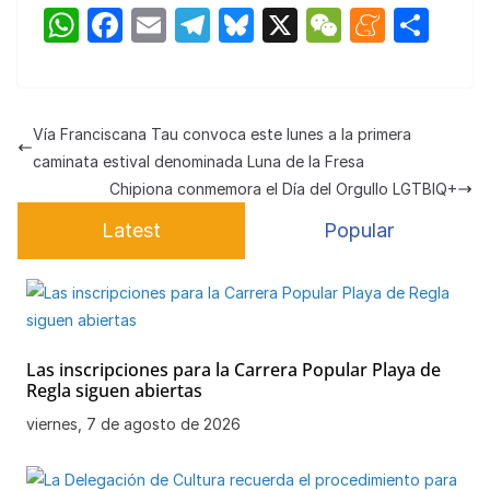
W
F
E
T
Bl
X
W
M
C
h
a
m
el
u
e
e
o
at
c
ail
e
e
C
n
m
s
e
gr
s
h
e
p
Vía Franciscana Tau convoca este lunes a la primera
A
b
a
k
at
a
ar
caminata estival denominada Luna de la Fresa
p
o
m
y
m
tir
Chipiona conmemora el Día del Orgullo LGTBIQ+
p
o
e
Latest
Popular
k
Las inscripciones para la Carrera Popular Playa de
Regla siguen abiertas
viernes, 7 de agosto de 2026