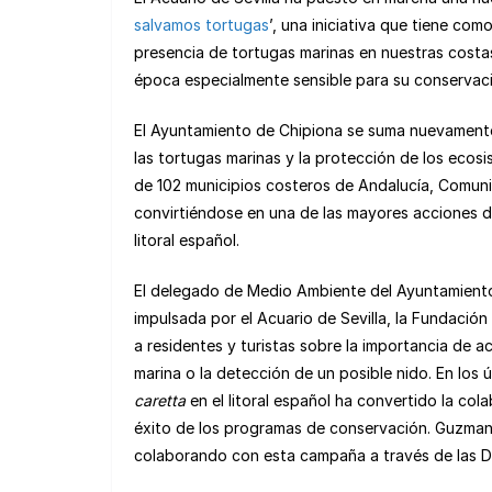
at
c
ail
e
e
C
salvamos tortugas
’, una iniciativa que tiene co
s
e
gr
s
h
presencia de tortugas marinas en nuestras costas
A
b
a
k
at
época especialmente sensible para su conservac
p
o
m
y
El Ayuntamiento de Chipiona se suma nuevamente
p
o
las tortugas marinas y la protección de los ecosi
k
de 102 municipios costeros de Andalucía, Comunit
convirtiéndose en una de las mayores acciones d
litoral español.
El delegado de Medio Ambiente del Ayuntamiento 
impulsada por el Acuario de Sevilla, la Fundació
a residentes y turistas sobre la importancia de 
marina o la detección de un posible nido. En los 
caretta
en el litoral español ha convertido la c
éxito de los programas de conservación. Guzman
colaborando con esta campaña a través de las D