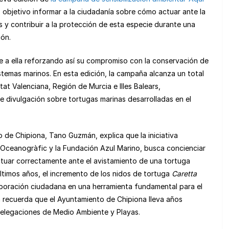
n
m
mo objetivo informar a la ciudadanía sobre cómo actuar ante la
e
p
 y contribuir a la protección de esta especie durante una
a
ar
ión.
m
tir
 a ella reforzando así su compromiso con la conservación de
e
stemas marinos. En esta edición, la campaña alcanza un total
at Valenciana, Región de Murcia e Illes Balears,
e divulgación sobre tortugas marinas desarrolladas en el
de Chipiona, Tano Guzmán, explica que la iniciativa
n Oceanogràfic y la Fundación Azul Marino, busca concienciar
actuar correctamente ante el avistamiento de una tortuga
últimos años, el incremento de los nidos de tortuga
Caretta
olaboración ciudadana en una herramienta fundamental para el
 recuerda que el Ayuntamiento de Chipiona lleva años
elegaciones de Medio Ambiente y Playas.