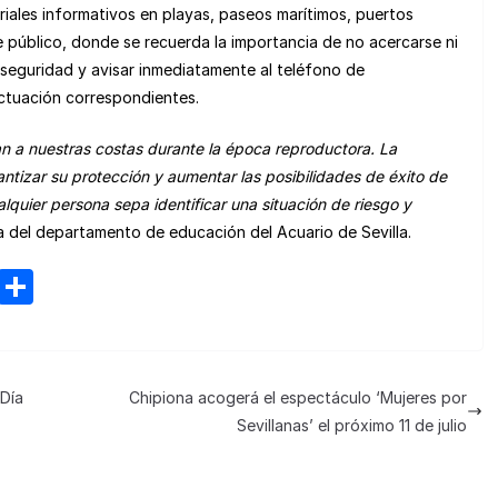
riales informativos en playas, paseos marítimos, puertos
 público, donde se recuerda la importancia de no acercarse ni
e seguridad y avisar inmediatamente al teléfono de
actuación correspondientes.
n a nuestras costas durante la época reproductora. La
tizar su protección y aumentar las posibilidades de éxito de
uier persona sepa identificar una situación de riesgo y
a del departamento de educación del Acuario de Sevilla.
M
C
e
o
n
m
e
p
Día
Chipiona acogerá el espectáculo ‘Mujeres por
a
ar
Sevillanas’ el próximo 11 de julio
m
tir