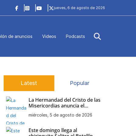
jueves, 6 de agosto de 2026
lón de anuncios
Videos
Podcasts
Latest
Popular
La Hermandad del Cristo de las
Misericordias anuncia el
besamanos de Nuestra Señora
miércoles, 5 de agosto de 2026
de la Soledad
Este domingo llega al
chiringuito Salitre el Botellín