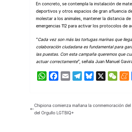
En concreto, se contempla la instalación de mate
deportivos y otros espacios de gran afluencia de
molestar a los animales, mantener la distancia d
emergencias 112 para activar los protocolos de 
“
Cada vez son más las tortugas marinas que llega
colaboración ciudadana es fundamental para garan
las puestas. Con esta campaña queremos que cualq
actuar correctamente
”, señala Juan Manuel Gavir
W
F
E
T
Bl
X
W
h
a
m
el
u
e
at
c
ail
e
e
C
s
e
gr
s
h
Chipiona comienza mañana la conmemoración del 
A
b
a
k
at
del Orgullo LGTBIQ+
p
o
m
y