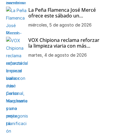
La Peña Flamenca José Mercé
ofrece este sábado un
espectáculo con el bailaor José
miércoles, 5 de agosto de 2026
Carlos Marchante como
protagonista
VOX Chipiona reclama reforzar
la limpieza viaria con más
personal, maquinaria y una
martes, 4 de agosto de 2026
mejor planificación