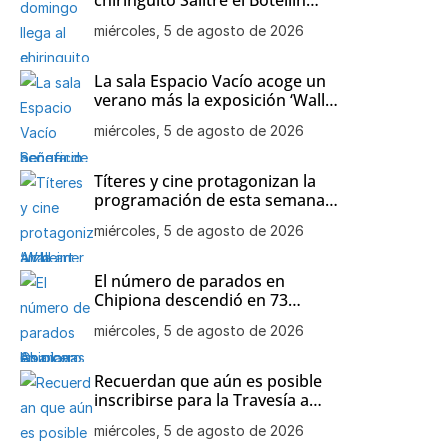
Solidario a beneficio de la
miércoles, 5 de agosto de 2026
asociación de Alzheimer y otras
demencias de Chipiona
La sala Espacio Vacío acoge un
verano más la exposición ‘Wall
art decor’ de Mari Carmen
miércoles, 5 de agosto de 2026
Aparcero
Títeres y cine protagonizan la
programación de esta semana
en las playas de Chipiona
miércoles, 5 de agosto de 2026
El número de parados en
Chipiona descendió en 73
personas en el mes de julio
miércoles, 5 de agosto de 2026
Recuerdan que aún es posible
inscribirse para la Travesía a
nado Picoco-Playa de Regla
miércoles, 5 de agosto de 2026