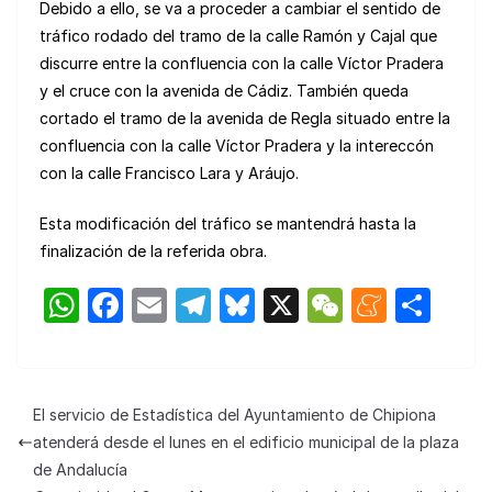
Debido a ello, se va a proceder a cambiar el sentido de
tráfico rodado del tramo de la calle Ramón y Cajal que
discurre entre la confluencia con la calle Víctor Pradera
y el cruce con la avenida de Cádiz. También queda
cortado el tramo de la avenida de Regla situado entre la
confluencia con la calle Víctor Pradera y la intereccón
con la calle Francisco Lara y Aráujo.
Esta modificación del tráfico se mantendrá hasta la
finalización de la referida obra.
W
F
E
T
Bl
X
W
M
C
h
a
m
el
u
e
e
o
at
c
ail
e
e
C
n
m
s
e
gr
s
h
e
p
El servicio de Estadística del Ayuntamiento de Chipiona
A
b
a
k
at
a
ar
atenderá desde el lunes en el edificio municipal de la plaza
p
o
m
y
m
tir
de Andalucía