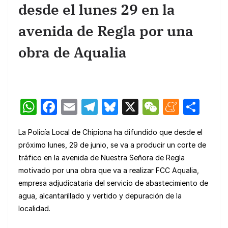
desde el lunes 29 en la
avenida de Regla por una
obra de Aqualia
W
F
E
T
Bl
X
W
M
C
h
a
m
el
u
e
e
o
La Policía Local de Chipiona ha difundido que desde el
at
c
ail
e
e
C
n
m
próximo lunes, 29 de junio, se va a producir un corte de
s
e
gr
s
h
e
p
tráfico en la avenida de Nuestra Señora de Regla
A
b
a
k
at
a
ar
motivado por una obra que va a realizar FCC Aqualia,
p
o
m
y
m
tir
empresa adjudicataria del servicio de abastecimiento de
agua, alcantarillado y vertido y depuración de la
p
o
e
localidad.
k