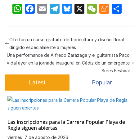
W
F
E
T
Bl
X
W
M
C
h
a
m
el
u
e
e
o
at
c
ail
e
e
C
n
m
s
e
gr
s
h
e
p
Ofertan un curso gratuito de floricultura y diseño floral
A
b
a
k
at
a
ar
dirigido especialmente a mujeres
p
o
m
y
m
tir
Una performance de Alfredo Zarazaga y el guitarrista Paco
Vidal ayer en la jornada inaugural en Cádiz de un emergente
p
o
e
Sures Festival
k
Latest
Popular
Las inscripciones para la Carrera Popular Playa de
Regla siguen abiertas
viernes, 7 de agosto de 2026