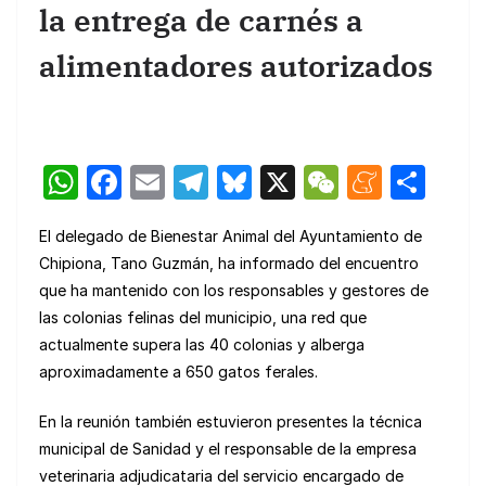
la entrega de carnés a
alimentadores autorizados
W
F
E
T
Bl
X
W
M
C
h
a
m
el
u
e
e
o
El delegado de Bienestar Animal del Ayuntamiento de
at
c
ail
e
e
C
n
m
Chipiona, Tano Guzmán, ha informado del encuentro
s
e
gr
s
h
e
p
que ha mantenido con los responsables y gestores de
A
b
a
k
at
a
ar
las colonias felinas del municipio, una red que
p
o
m
y
m
tir
actualmente supera las 40 colonias y alberga
aproximadamente a 650 gatos ferales.
p
o
e
k
En la reunión también estuvieron presentes la técnica
municipal de Sanidad y el responsable de la empresa
veterinaria adjudicataria del servicio encargado de