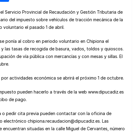
e
o
 el Servicio Provincial de Recaudación y Gestión Tributaria de
n
m
ario del impuesto sobre vehículos de tracción mecánica de la
e
p
 voluntario el pasado 1 de abril.
a
ar
se ponía al cobro en periodo voluntario en Chipiona el
m
tir
y las tasas de recogida de basura, vados, toldos y quioscos.
e
pación de vía pública con mercancías y con mesas y sillas. El
ubre.
 por actividades económica se abrirá el próximo 1 de octubre.
mpuesto pueden hacerlo a través de la web www.dipucadiz.es
cibo de pago.
 o pedir cita previa pueden contactar con la oficina de
o electrónico chipiona.recaudacion@dipucadiz.es. Las
se encuentran situadas en la calle Miguel de Cervantes, número