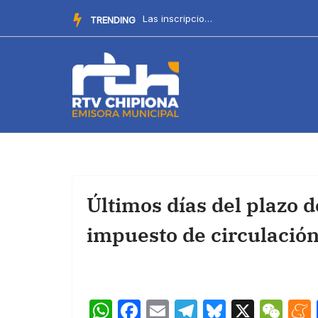
Saltar
La Delegación de Cultura recuerda el procedimiento para par...
TRENDING
al
contenido
Últimos días del plazo d
impuesto de circulación
W
F
E
T
Bl
X
W