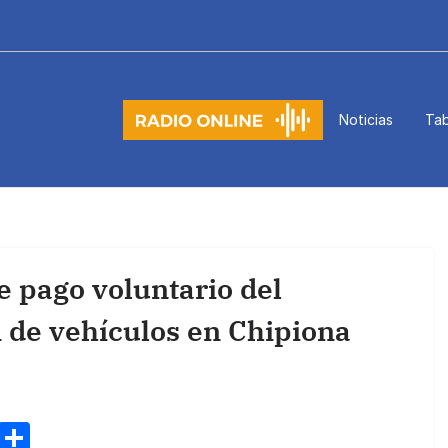
Noticias
Tab
e pago voluntario del
 de vehículos en Chipiona
M
C