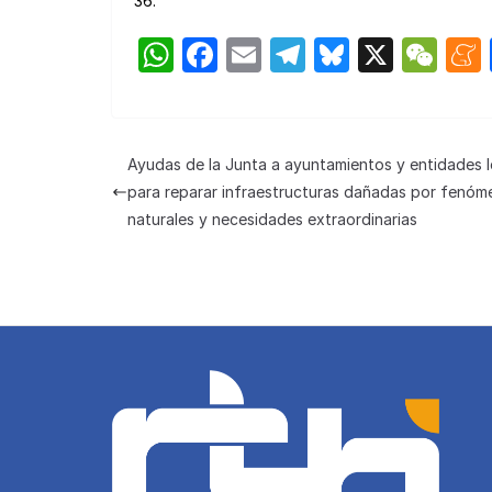
36.
W
F
E
T
Bl
X
W
h
a
m
el
u
e
at
c
ail
e
e
C
s
e
gr
s
h
Ayudas de la Junta a ayuntamientos y entidades l
A
b
a
k
at
para reparar infraestructuras dañadas por fenóm
p
o
m
y
naturales y necesidades extraordinarias
p
o
k