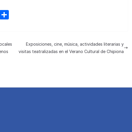
M
C
e
o
n
m
e
p
ocales
Exposiciones, cine, música, actividades literarias y
a
ar
enos
visitas teatralizadas en el Verano Cultural de Chipiona
m
tir
e