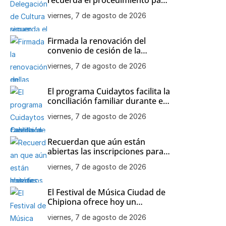
participar en las visitas
viernes, 7 de agosto de 2026
teatralizadas al Castillo de
Chipiona
Firmada la renovación del
convenio de cesión de la
colección de maquetas de
viernes, 7 de agosto de 2026
barcos históricos de Julio
Bornay al Ayuntamiento de
Chipiona
El programa Cuidaytos facilita la
conciliación familiar durante el
mes de agosto en Chipiona
viernes, 7 de agosto de 2026
Recuerdan que aún están
abiertas las inscripciones para
el Open de Tenis de agosto en
viernes, 7 de agosto de 2026
Chipiona
El Festival de Música Ciudad de
Chipiona ofrece hoy un
concierto de Orquesta
viernes, 7 de agosto de 2026
Flamenca