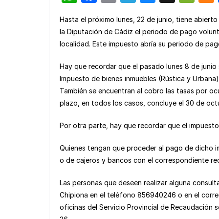
h
a
m
el
u
e
Hasta el próximo lunes, 22 de junio, tiene abierto
at
c
ail
e
e
C
la Diputación de Cádiz el periodo de pago volunt
s
e
gr
s
h
localidad. Este impuesto abría su periodo de pago
A
b
a
k
at
Hay que recordar que el pasado lunes 8 de junio 
p
o
m
y
Impuesto de bienes inmuebles (Rústica y Urbana) 
p
o
También se encuentran al cobro las tasas por ocu
k
plazo, en todos los casos, concluye el 30 de oct
Por otra parte, hay que recordar que el impuesto
Quienes tengan que proceder al pago de dicho i
o de cajeros y bancos con el correspondiente re
Las personas que deseen realizar alguna consulta
Chipiona en el teléfono 856940246 o en el corre
oficinas del Servicio Provincial de Recaudación 