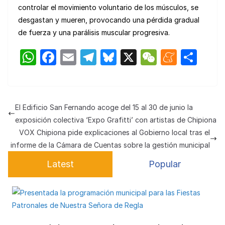
controlar el movimiento voluntario de los músculos, se
desgastan y mueren, provocando una pérdida gradual
de fuerza y una parálisis muscular progresiva.
W
F
E
T
Bl
X
W
M
C
h
a
m
el
u
e
e
o
at
c
ail
e
e
C
n
m
s
e
gr
s
h
e
p
El Edificio San Fernando acoge del 15 al 30 de junio la
A
b
a
k
at
a
ar
exposición colectiva ‘Expo Grafitti’ con artistas de Chipiona
p
o
m
y
m
tir
VOX Chipiona pide explicaciones al Gobierno local tras el
informe de la Cámara de Cuentas sobre la gestión municipal
p
o
e
Latest
Popular
k