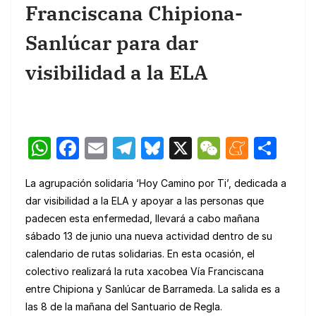
Franciscana Chipiona-
Sanlúcar para dar
visibilidad a la ELA
W
F
E
T
Bl
X
W
M
C
h
a
m
el
u
e
e
o
La agrupación solidaria ‘Hoy Camino por Ti’, dedicada a
at
c
ail
e
e
C
n
m
dar visibilidad a la ELA y apoyar a las personas que
s
e
gr
s
h
e
p
padecen esta enfermedad, llevará a cabo mañana
A
b
a
k
at
a
ar
sábado 13 de junio una nueva actividad dentro de su
p
o
m
y
m
tir
calendario de rutas solidarias. En esta ocasión, el
colectivo realizará la ruta xacobea Vía Franciscana
p
o
e
entre Chipiona y Sanlúcar de Barrameda. La salida es a
k
las 8 de la mañana del Santuario de Regla.