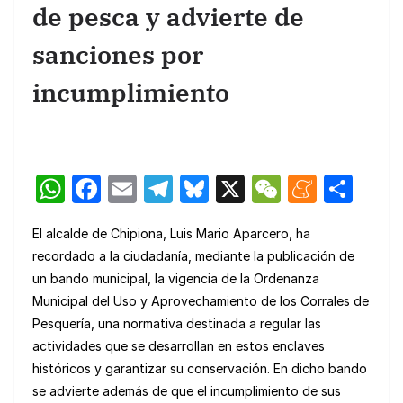
de pesca y advierte de
sanciones por
incumplimiento
W
F
E
T
Bl
X
W
M
C
h
a
m
el
u
e
e
o
El alcalde de Chipiona, Luis Mario Aparcero, ha
at
c
ail
e
e
C
n
m
recordado a la ciudadanía, mediante la publicación de
s
e
gr
s
h
e
p
un bando municipal, la vigencia de la Ordenanza
A
b
a
k
at
a
ar
Municipal del Uso y Aprovechamiento de los Corrales de
p
o
m
y
m
tir
Pesquería, una normativa destinada a regular las
actividades que se desarrollan en estos enclaves
p
o
e
históricos y garantizar su conservación. En dicho bando
k
se advierte además de que el incumplimiento de sus