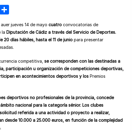
M
C
e
o
 auer jueves 14 de mayo
cuatro
convocatorias de
n
m
 la
Diputación de Cádiz
a través del
Servicio de Deportes
.
e
p
de
20 días hábiles, hasta el 11 de junio
para presentar
a
ar
esadas.
m
tir
urrencia competitiva,
se corresponden con las destinadas a
e
ia, participación u organización de competiciones deportivas,
rticipen en acontecimientos deportivos y los
Premios
bes deportivos no profesionales de la provincia, concede
 ámbito nacional para la categoría sénior. Los clubes
icitud referida a una actividad o proyecto a realizar,
an desde 10.000 a 25.000 euros
, en función de la complejidad
.