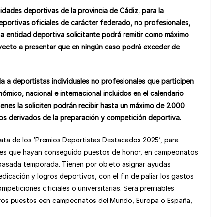
idades deportivas de la provincia de Cádiz, para la
deportivas
oficiales de carácter federado, no profesionales,
da entidad deportiva solicitante podrá remitir como máximo
royecto a presentar que en ningún caso podrá exceder de
a a deportistas individuales no profesionales que participen
mico, nacional e internacional incluidos en el calendario
ienes la soliciten podrán recibir hasta un máximo de 2.000
s derivados de la preparación y competición deportiva.
trata de los ‘Premios Deportistas Destacados 2025’, para
ales que hayan conseguido puestos de honor, en campeonatos
a pasada temporada. Tienen por objeto asignar ayudas
cación y logros deportivos, con el fin de paliar los gastos
mpeticiones oficiales o universitarias. Será premiables
meros puestos een campeonatos del Mundo, Europa o España,