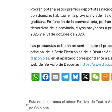
Podrán optar a estos premios deportistas nacido
con domicilio habitual en la provincia y además 
gaditana. En función de la convocatoria, podrán 
deportivas de la provincia, cuyos proyectos a pre
2025 y el 31 de octubre de 2026.
Las propuestas deberán presentarse por el proced
principal de la Sede Electrónica de la Diputación
disponibles
, en el apartado correspondiente a De
web del Servicio de Deportes
https://www.dipuc
W
F
E
T
Bl
X
W
h
a
m
el
u
e
at
c
ail
e
e
C
s
e
gr
s
h
Esta noche arranca el primer Festival de Teatro A
A
b
a
k
at
de Chipiona