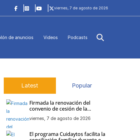
viernes, 7 de agosto de 2026
lón de anuncios
Videos
Podcasts
Latest
Popular
Firmada la renovación del
convenio de cesión de la
colección de maquetas de
viernes, 7 de agosto de 2026
barcos históricos de Julio
Bornay al Ayuntamiento de
Chipiona
El programa Cuidaytos facilita la
conciliación familiar durante el