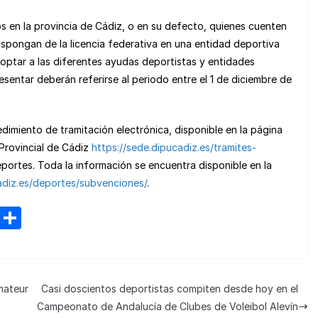
s en la provincia de Cádiz, o en su defecto, quienes cuenten
dispongan de la licencia federativa en una entidad deportiva
optar a las diferentes ayudas deportistas y entidades
sentar deberán referirse al periodo entre el 1 de diciembre de
imiento de tramitación electrónica, disponible en la página
 Provincial de Cádiz
https://sede.dipucadiz.es/tramites-
portes. Toda la información se encuentra disponible en la
adiz.es/deportes/subvenciones/
.
M
C
e
o
n
m
e
p
mateur
Casi doscientos deportistas compiten desde hoy en el
a
ar
Campeonato de Andalucía de Clubes de Voleibol Alevín