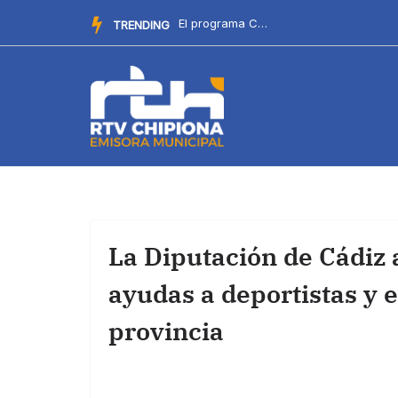
Saltar
El programa Cuidaytos facilita la conciliación familiar dur...
TRENDING
al
contenido
La Diputación de Cádiz 
ayudas a deportistas y 
provincia