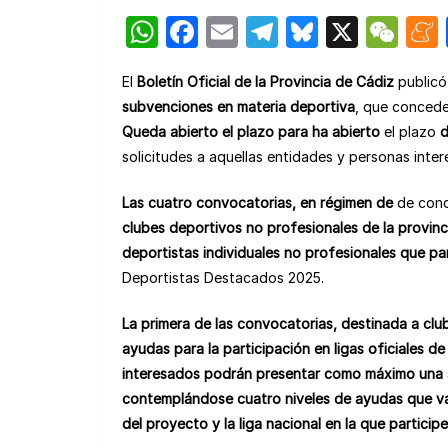
W
F
E
T
Bl
X
W
h
a
m
el
u
e
El
Boletín Oficial de la Provincia de Cádiz
publicó
at
c
ail
e
e
C
subvenciones en materia deportiva
, que concede
s
e
gr
s
h
Queda abierto el plazo para ha abierto
el plazo
A
b
a
k
at
solicitudes a aquellas entidades y personas inter
p
o
m
y
Las cuatro convocatorias, en régimen de
de conc
p
o
clubes deportivos no profesionales de la provinc
k
deportistas individuales no profesionales que pa
Deportistas Destacados 2025.
La primera de las convocatorias, destinada a clu
ayudas para la participación en ligas oficiales de
interesados podrán presentar como máximo una sol
contemplándose cuatro niveles
de ayudas que v
del proyecto y la liga nacional en la que participe