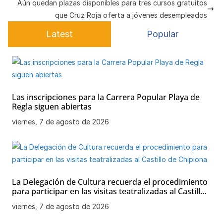
p
o
m
y
m
tir
Aún quedan plazas disponibles para tres cursos gratuitos
que Cruz Roja oferta a jóvenes desempleados
p
o
e
Latest
Popular
k
Las inscripciones para la Carrera Popular Playa de
Regla siguen abiertas
viernes, 7 de agosto de 2026
La Delegación de Cultura recuerda el procedimiento
para participar en las visitas teatralizadas al Castillo
de Chipiona
viernes, 7 de agosto de 2026