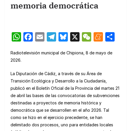
memoria democrática
W
F
E
T
Bl
X
W
M
C
h
a
m
el
u
e
e
o
at
c
ail
e
e
C
n
m
Radiotelevisión municipal de Chipiona, 8 de mayo de
2026.
s
e
gr
s
h
e
p
A
b
a
k
at
a
ar
La Diputación de Cádiz, a través de su Área de
p
o
m
y
m
tir
Transición Ecológica y Desarrollo a la Ciudadanía,
publicó en el Boletín Oficial de la Provincia del martes 21
p
o
e
de abril las bases de las convocatorias de subvenciones
k
destinadas a proyectos de memoria histórica y
democrática que se desarrollen en el año 2026. Tal
como se hizo en el ejercicio precedente, se han
delimitado dos procesos, uno para entidades locales