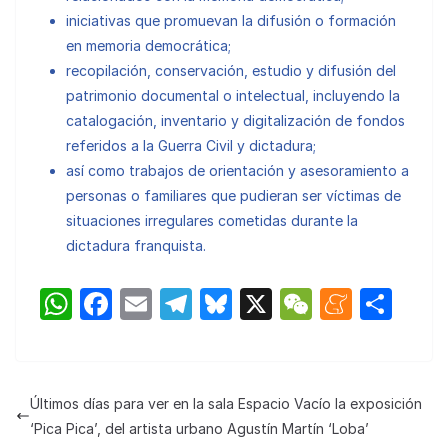
iniciativas que promuevan la difusión o formación
en memoria democrática;
recopilación, conservación, estudio y difusión del
patrimonio documental o intelectual, incluyendo la
catalogación, inventario y digitalización de fondos
referidos a la Guerra Civil y dictadura;
así como trabajos de orientación y asesoramiento a
personas o familiares que pudieran ser víctimas de
situaciones irregulares cometidas durante la
dictadura franquista.
W
F
E
T
Bl
X
W
M
C
h
a
m
el
u
e
e
o
at
c
ail
e
e
C
n
m
s
e
gr
s
h
e
p
Últimos días para ver en la sala Espacio Vacío la exposición
A
b
a
k
at
a
ar
‘Pica Pica’, del artista urbano Agustín Martín ‘Loba’