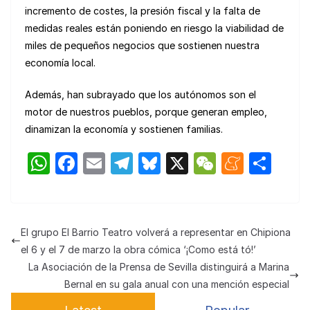
incremento de costes, la presión fiscal y la falta de
medidas reales están poniendo en riesgo la viabilidad de
miles de pequeños negocios que sostienen nuestra
economía local.
Además, han subrayado que los autónomos son el
motor de nuestros pueblos, porque generan empleo,
dinamizan la economía y sostienen familias.
W
F
E
T
Bl
X
W
M
C
h
a
m
el
u
e
e
o
at
c
ail
e
e
C
n
m
s
e
gr
s
h
e
p
El grupo El Barrio Teatro volverá a representar en Chipiona
A
b
a
k
at
a
ar
el 6 y el 7 de marzo la obra cómica ‘¡Como está tó!’
p
o
m
y
m
tir
La Asociación de la Prensa de Sevilla distinguirá a Marina
Bernal en su gala anual con una mención especial
p
o
e