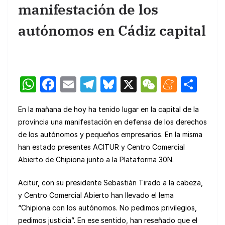
manifestación de los
autónomos en Cádiz capital
W
F
E
T
Bl
X
W
M
C
h
a
m
el
u
e
e
o
En la mañana de hoy ha tenido lugar en la capital de la
at
c
ail
e
e
C
n
m
provincia una manifestación en defensa de los derechos
s
e
gr
s
h
e
p
de los autónomos y pequeños empresarios. En la misma
A
b
a
k
at
a
ar
han estado presentes ACITUR y Centro Comercial
p
o
m
y
m
tir
Abierto de Chipiona junto a la Plataforma 30N.
p
o
e
Acitur, con su presidente Sebastián Tirado a la cabeza,
k
y Centro Comercial Abierto han llevado el lema
“Chipiona con los autónomos. No pedimos privilegios,
pedimos justicia”. En ese sentido, han reseñado que el