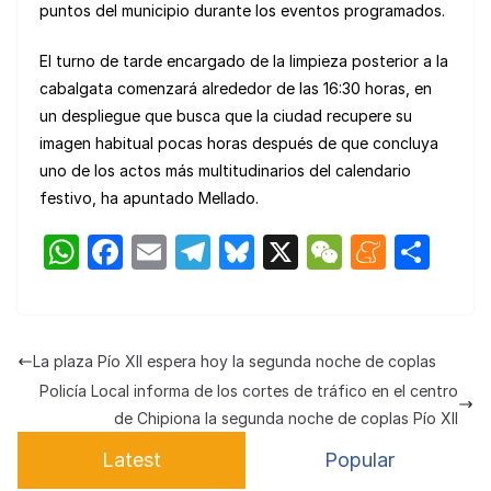
puntos del municipio durante los eventos programados.
El turno de tarde encargado de la limpieza posterior a la
cabalgata comenzará alrededor de las 16:30 horas, en
un despliegue que busca que la ciudad recupere su
imagen habitual pocas horas después de que concluya
uno de los actos más multitudinarios del calendario
festivo, ha apuntado Mellado.
W
F
E
T
Bl
X
W
M
C
h
a
m
el
u
e
e
o
at
c
ail
e
e
C
n
m
s
e
gr
s
h
e
p
La plaza Pío XII espera hoy la segunda noche de coplas
A
b
a
k
at
a
ar
Policía Local informa de los cortes de tráfico en el centro
p
o
m
y
m
tir
de Chipiona la segunda noche de coplas Pío XII
p
o
e
Latest
Popular