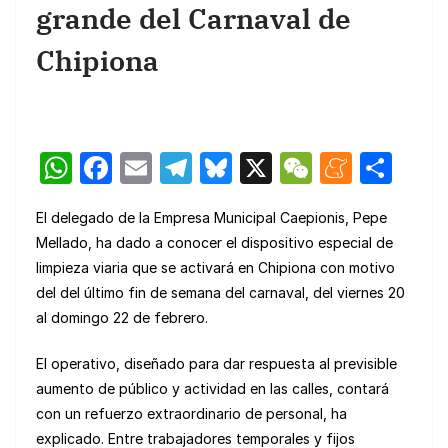
grande del Carnaval de
Chipiona
W
F
E
T
Bl
X
W
M
C
h
a
m
el
u
e
e
o
El delegado de la Empresa Municipal Caepionis, Pepe
at
c
ail
e
e
C
n
m
Mellado, ha dado a conocer el dispositivo especial de
s
e
gr
s
h
e
p
limpieza viaria que se activará en Chipiona con motivo
A
b
a
k
at
a
ar
del del último fin de semana del carnaval, del viernes 20
p
o
m
y
m
tir
al domingo 22 de febrero.
p
o
e
El operativo, diseñado para dar respuesta al previsible
k
aumento de público y actividad en las calles, contará
con un refuerzo extraordinario de personal, ha
explicado. Entre trabajadores temporales y fijos