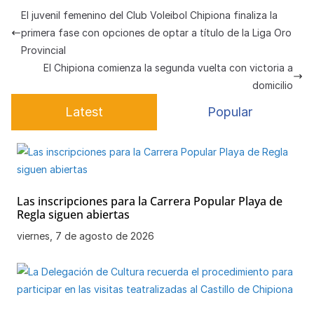
s
e
gr
s
h
e
p
El juvenil femenino del Club Voleibol Chipiona finaliza la
A
b
a
k
at
a
ar
primera fase con opciones de optar a título de la Liga Oro
p
o
m
y
m
tir
Provincial
El Chipiona comienza la segunda vuelta con victoria a
p
o
e
domicilio
k
Latest
Popular
Las inscripciones para la Carrera Popular Playa de
Regla siguen abiertas
viernes, 7 de agosto de 2026