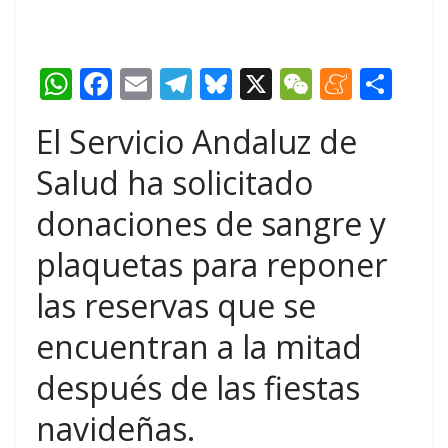
W
F
E
T
Bl
X
W
M
C
h
a
m
el
u
e
e
o
El Servicio Andaluz de
at
c
ail
e
e
C
n
m
s
e
gr
s
h
e
p
Salud ha solicitado
A
b
a
k
at
a
ar
donaciones de sangre y
p
o
m
y
m
tir
plaquetas para reponer
p
o
e
las reservas que se
k
encuentran a la mitad
después de las fiestas
navideñas.