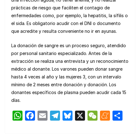
prácticas de riesgo que faciliten el contagio de
enfermedades como, por ejemplo, la hepatitis, la sífilis o
el sida. Es obligatorio acudir con el DNI o documento
que acredite y resulta conveniente no ir en ayunas.
La donación de sangre es un proceso seguro, atendido
por personal sanitario especializado. Antes de la
extracción se realiza una entrevista y un reconocimiento
médico al donante. Los varones pueden donar sangre
hasta 4 veces al año y las mujeres 3, con un intervalo
mínimo de 2 meses entre donación y donación. Los
donantes específicos de plasma pueden acudir cada 15
días.
W
F
E
T
Bl
X
W
M
C
h
a
m
el
u
e
e
o
at
c
ail
e
e
C
n
m