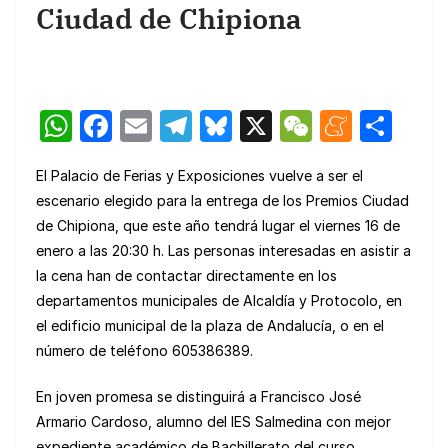
Ciudad de Chipiona
W
F
E
T
Bl
X
W
M
C
h
a
m
el
u
e
e
o
El Palacio de Ferias y Exposiciones vuelve a ser el
at
c
ail
e
e
C
n
m
escenario elegido para la entrega de los Premios Ciudad
s
e
gr
s
h
e
p
de Chipiona, que este año tendrá lugar el viernes 16 de
A
b
a
k
at
a
ar
enero a las 20:30 h. Las personas interesadas en asistir a
p
o
m
y
m
tir
la cena han de contactar directamente en los
departamentos municipales de Alcaldía y Protocolo, en
p
o
e
el edificio municipal de la plaza de Andalucía, o en el
k
número de teléfono 605386389.
En joven promesa se distinguirá a Francisco José
Armario Cardoso, alumno del IES Salmedina con mejor
expediente académico de Bachillerato del curso