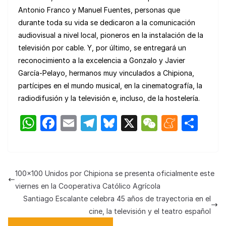
Antonio Franco y Manuel Fuentes, personas que
durante toda su vida se dedicaron a la comunicación
audiovisual a nivel local, pioneros en la instalación de la
televisión por cable. Y, por último, se entregará un
reconocimiento a la excelencia a Gonzalo y Javier
García-Pelayo, hermanos muy vinculados a Chipiona,
partícipes en el mundo musical, en la cinematografía, la
radiodifusión y la televisión e, incluso, de la hostelería.
W
F
E
T
Bl
X
W
M
C
h
a
m
el
u
e
e
o
at
c
ail
e
e
C
n
m
s
e
gr
s
h
e
p
100×100 Unidos por Chipiona se presenta oficialmente este
A
b
a
k
at
a
ar
viernes en la Cooperativa Católico Agrícola
p
o
m
y
m
tir
Santiago Escalante celebra 45 años de trayectoria en el
cine, la televisión y el teatro español
p
o
e