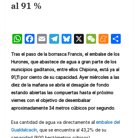
al 91 %
W
F
E
T
Bl
X
W
M
C
h
a
m
el
u
e
e
o
Tras el paso de la borrasca Francis, e
l embalse de los
at
c
ail
e
e
C
n
m
Hurones,
que abastece de agua a
gran
parte de los
s
e
gr
s
h
e
p
municipios gaditanos, entre ellos Chipiona, está ya a
l
A
b
a
k
at
a
ar
91,11 por ciento de su capacidad.
Ayer miércoles a las
p
o
m
y
m
tir
diez de la mañana se abría
el desagüe de fondo
estando abiertas las
compuertas hasta el próximo
p
o
e
viernes
con el objetivo de
desembalsar
k
aproximadamente
34 m
etros cúbicos
por segundo
.
Esa cantidad de agua va directamente a
l
embalse del
Gualdalcacín,
que se encuentra al 43,2% de su
capacidad (800 hectómetros cúbicos).