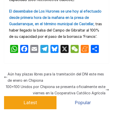
El desembalse de Los Hurones se une hoy al efectuado
desde primera hora de la mañana en la presa de
Guadarranque, en el término municipal de Castellar,
tras
haber llegado la balsa del Campo de Gibraltar al 100%
de su capacidad por el paso de la borrasca ‘Francis’.
W
F
E
T
Bl
X
W
M
C
h
a
m
el
u
e
e
o
at
c
ail
e
e
C
n
m
s
e
gr
s
h
e
p
Aún hay plazas libres para la tramitación del DNI este mes
A
b
a
k
at
a
ar
de enero en Chipiona
p
o
m
y
m
tir
100×100 Unidos por Chipiona se presenta oficialmente este
viernes en la Cooperativa Católico Agrícola
p
o
e
Latest
Popular
k