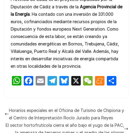
Diputación de Cádiz a través de la
Agencia Provincial de
la Energía
. Ha contado con una inversión de 331.000
euros, cofinanciados mediante recursos propios de la
Diputación y fondos europeos Next Generation. Como
consecuencia de esta labor, se están creando ya
comunidades energéticas en Bornos, Trebujena, Cádiz,
Villaluenga, Puerto Real y Alcalá del Valle. Además, hay
interés en desarrollar iniciativas de energía compartida
en otras localidades de la provincia.
W
F
E
T
Bl
X
W
M
C
h
a
m
el
u
e
e
o
at
c
ail
e
e
C
n
m
s
e
gr
s
h
e
p
Horarios especiales en el Oficina de Turismo de Chipiona y
A
b
a
k
at
a
ar
el Centro de Interpretación Rocío Jurado para Reyes
p
o
m
y
m
tir
El sector hortofrutícola cierra el año bajo el yugo de la PAC,
la amenaza de terceros países y el asedio de las plagas