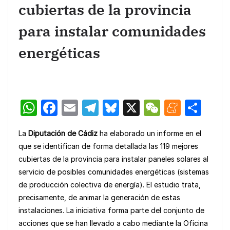
cubiertas de la provincia
para instalar comunidades
energéticas
W
F
E
T
Bl
X
W
M
C
h
a
m
el
u
e
e
o
La
Diputación de Cádiz
ha elaborado un informe en el
at
c
ail
e
e
C
n
m
que se identifican de forma detallada las 119 mejores
s
e
gr
s
h
e
p
cubiertas de la provincia para instalar paneles solares al
A
b
a
k
at
a
ar
servicio de posibles comunidades energéticas (sistemas
p
o
m
y
m
tir
de producción colectiva de energía). El estudio trata,
precisamente, de animar la generación de estas
p
o
e
instalaciones. La iniciativa forma parte del conjunto de
k
acciones que se han llevado a cabo mediante la Oficina