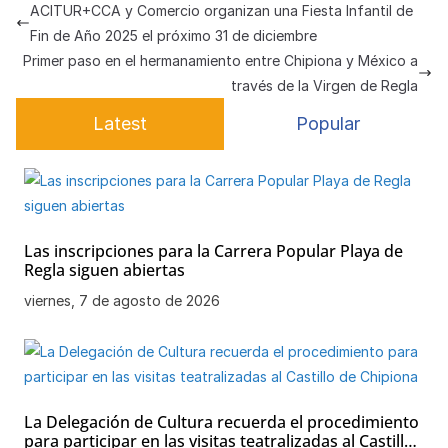
s
e
gr
s
h
e
p
ACITUR+CCA y Comercio organizan una Fiesta Infantil de
A
b
a
k
at
a
ar
Fin de Año 2025 el próximo 31 de diciembre
p
o
m
y
m
tir
Primer paso en el hermanamiento entre Chipiona y México a
través de la Virgen de Regla
p
o
e
Latest
Popular
k
Las inscripciones para la Carrera Popular Playa de
Regla siguen abiertas
viernes, 7 de agosto de 2026
La Delegación de Cultura recuerda el procedimiento
para participar en las visitas teatralizadas al Castillo