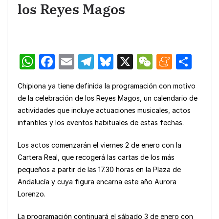
los Reyes Magos
W
F
E
T
Bl
X
W
M
C
h
a
m
el
u
e
e
o
Chipiona ya tiene definida la programación con motivo
at
c
ail
e
e
C
n
m
de la celebración de los Reyes Magos, un calendario de
s
e
gr
s
h
e
p
actividades que incluye actuaciones musicales, actos
A
b
a
k
at
a
ar
infantiles y los eventos habituales de estas fechas.
p
o
m
y
m
tir
Los actos comenzarán el viernes 2 de enero con la
p
o
e
Cartera Real, que recogerá las cartas de los más
k
pequeños a partir de las 17.30 horas en la Plaza de
Andalucía y cuya figura encarna este año Aurora
Lorenzo.
La programación continuará el sábado 3 de enero con