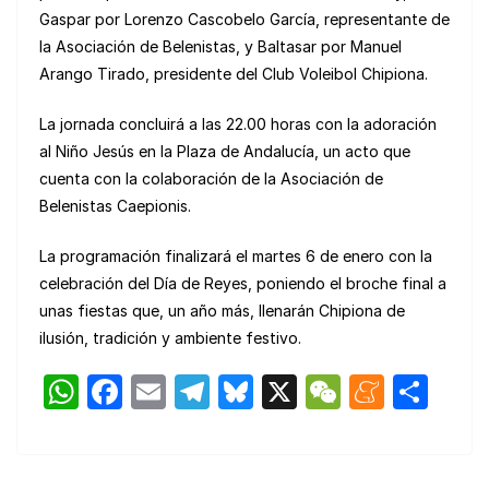
Gaspar por Lorenzo Cascobelo García, representante de
la Asociación de Belenistas, y Baltasar por Manuel
Arango Tirado, presidente del Club Voleibol Chipiona.
La jornada concluirá a las 22.00 horas con la adoración
al Niño Jesús en la Plaza de Andalucía, un acto que
cuenta con la colaboración de la Asociación de
Belenistas Caepionis.
La programación finalizará el martes 6 de enero con la
celebración del Día de Reyes, poniendo el broche final a
unas fiestas que, un año más, llenarán Chipiona de
ilusión, tradición y ambiente festivo.
W
F
E
T
Bl
X
W
M
C
h
a
m
el
u
e
e
o
at
c
ail
e
e
C
n
m