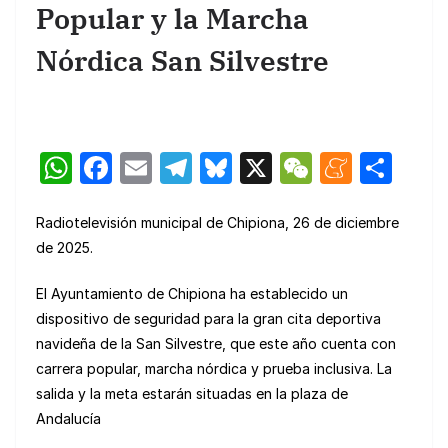
Popular y la Marcha
Nórdica San Silvestre
W
F
E
T
Bl
X
W
M
C
h
a
m
el
u
e
e
o
at
c
ail
e
e
C
n
m
Radiotelevisión municipal de Chipiona, 26 de diciembre
de 2025.
s
e
gr
s
h
e
p
A
b
a
k
at
a
ar
El Ayuntamiento de Chipiona ha establecido un
p
o
m
y
m
tir
dispositivo de seguridad para la gran cita deportiva
navideña de la San Silvestre, que este año cuenta con
p
o
e
carrera popular, marcha nórdica y prueba inclusiva. La
k
salida y la meta estarán situadas en la plaza de
Andalucía