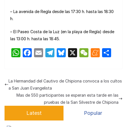
– La avenida de Regla desde las 17:30 h. hasta las 18:30
h.
– El Paseo Costa de la Luz (en la playa de Regla) desde
las 13:00 h. hasta las 18:45.
W
F
E
T
Bl
X
W
M
C
h
a
m
el
u
e
e
o
at
c
ail
e
e
C
n
m
s
e
gr
s
h
e
p
La Hermandad del Cautivo de Chipiona convoca a los cultos
A
b
a
k
at
a
ar
a San Juan Evangelista
p
o
m
y
m
tir
Mas de 550 participantes se esperan esta tarde en las
pruebas de la San Silvestre de Chipiona
p
o
e
Latest
Popular
k