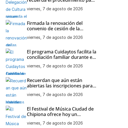
participar en las visitas
viernes, 7 de agosto de 2026
teatralizadas al Castillo de
Chipiona
Firmada la renovación del
convenio de cesión de la
colección de maquetas de
viernes, 7 de agosto de 2026
barcos históricos de Julio
Bornay al Ayuntamiento de
Chipiona
El programa Cuidaytos facilita la
conciliación familiar durante el
mes de agosto en Chipiona
viernes, 7 de agosto de 2026
Recuerdan que aún están
abiertas las inscripciones para
el Open de Tenis de agosto en
viernes, 7 de agosto de 2026
Chipiona
El Festival de Música Ciudad de
Chipiona ofrece hoy un
concierto de Orquesta
viernes, 7 de agosto de 2026
Flamenca