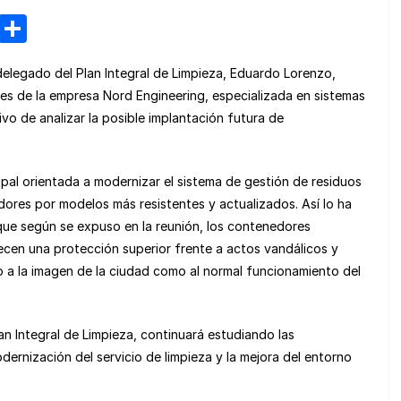
M
C
e
o
 delegado del Plan Integral de Limpieza, Eduardo Lorenzo,
n
m
s de la empresa Nord Engineering, especializada en sistemas
e
p
vo de analizar la posible implantación futura de
a
ar
m
tir
pal orientada a modernizar el sistema de gestión de residuos
e
dores por modelos más resistentes y actualizados. Así lo ha
e según se expuso en la reunión, los contenedores
ecen una protección superior frente a actos vandálicos y
o a la imagen de la ciudad como al normal funcionamiento del
n Integral de Limpieza, continuará estudiando las
dernización del servicio de limpieza y la mejora del entorno