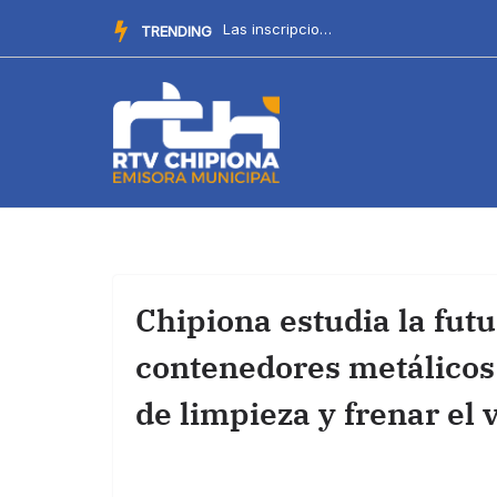
Saltar
La Delegación de Cultura recuerda el procedimiento para par...
TRENDING
al
contenido
Chipiona estudia la fut
contenedores metálicos 
de limpieza y frenar el