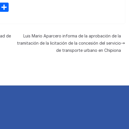
M
C
e
o
n
m
e
p
dad de
Luis Mario Aparcero informa de la aprobación de la
a
ar
tramitación de la licitación de la concesión del servicio
m
tir
de transporte urbano en Chipiona
e