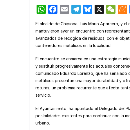
W
F
E
T
Bl
X
W
h
a
m
el
u
e
El alcalde de Chipiona, Luis Mario Aparcero, y el
at
c
ail
e
e
C
mantuvieron ayer un encuentro con representante
s
e
gr
s
h
avanzados de recogida de residuos, con el objeti
A
b
a
k
at
contenedores metálicos en la localidad.
p
o
m
y
El encuentro se enmarca en una estrategia munici
p
o
y sustituir progresivamente los actuales contene
k
comunicado Eduardo Lorenzo, que ha señalado qu
metálicos presentan una mayor durabilidad y ofr
roturas, un problema recurrente que afecta tant
servicio.
El Ayuntamiento, ha apuntado el Delegado del Pla
posibilidades existentes para continuar con la mo
urbano.