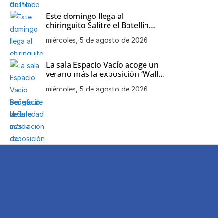
Este domingo llega al
chiringuito Salitre el Botellín
Solidario a beneficio de la
miércoles, 5 de agosto de 2026
asociación de Alzheimer y otras
demencias de Chipiona
La sala Espacio Vacío acoge un
verano más la exposición ‘Wall
art decor’ de Mari Carmen
miércoles, 5 de agosto de 2026
Aparcero