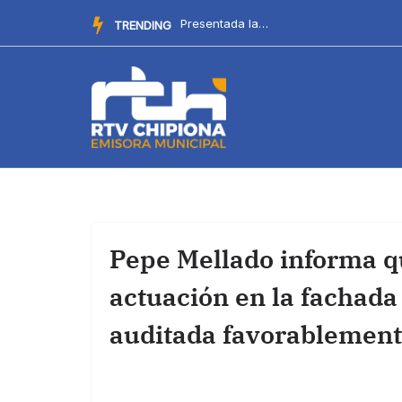
Saltar
Comienzan los actos y cultos en el Santuario por las Fiestas...
TRENDING
al
contenido
Pepe Mellado informa q
actuación en la fachada 
auditada favorablemen