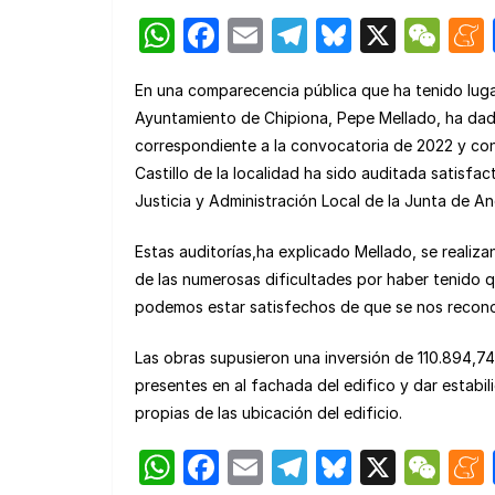
W
F
E
T
Bl
X
W
h
a
m
el
u
e
En una comparecencia pública que ha tenido luga
at
c
ail
e
e
C
Ayuntamiento de Chipiona, Pepe Mellado, ha dad
s
e
gr
s
h
correspondiente a la convocatoria de 2022 y con
A
b
a
k
at
Castillo de la localidad ha sido auditada satisfa
p
o
m
y
Justicia y Administración Local de la Junta de An
p
o
Estas auditorías,ha explicado Mellado, se realiz
k
de las numerosas dificultades por haber tenido q
podemos estar satisfechos de que se nos reconoz
Las obras supusieron una inversión de 110.894,74
presentes en al fachada del edifico y dar estabil
propias de las ubicación del edificio.
W
F
E
T
Bl
X
W