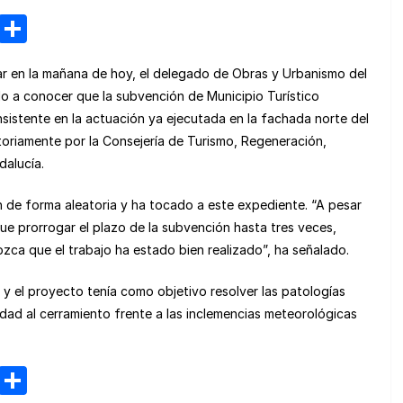
M
C
e
o
r en la mañana de hoy, el delegado de Obras y Urbanismo del
n
m
o a conocer que la subvención de Municipio Turístico
e
p
sistente en la actuación ya ejecutada en la fachada norte del
a
ar
ctoriamente por la Consejería de Turismo, Regeneración,
m
tir
dalucía.
e
an de forma aleatoria y ha tocado a este expediente. “A pesar
ue prorrogar el plazo de la subvención hasta tres veces,
ca que el trabajo ha estado bien realizado”, ha señalado.
 y el proyecto tenía como objetivo resolver las patologías
idad al cerramiento frente a las inclemencias meteorológicas
M
C