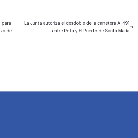
e
o
n
m
e
p
s para
La Junta autoriza el desdoble de la carretera A-491
a
ar
eza de
entre Rota y El Puerto de Santa María
m
tir
e