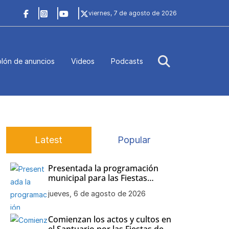
viernes, 7 de agosto de 2026
lón de anuncios
Videos
Podcasts
Latest
Popular
Presentada la programación
municipal para las Fiestas
Patronales de Nuestra Señora
jueves, 6 de agosto de 2026
de Regla
Comienzan los actos y cultos en
el Santuario por las Fiestas de