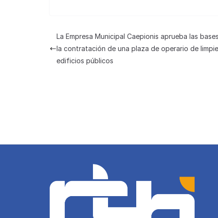
h
a
m
el
u
e
at
c
ail
e
e
C
s
e
gr
s
h
La Empresa Municipal Caepionis aprueba las base
A
b
a
k
at
la contratación de una plaza de operario de limpi
p
o
m
y
edificios públicos
p
o
k