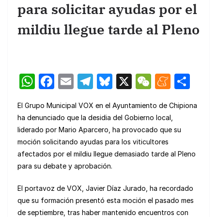
para solicitar ayudas por el
mildiu llegue tarde al Pleno
W
F
E
T
Bl
X
W
M
C
h
a
m
el
u
e
e
o
El Grupo Municipal VOX en el Ayuntamiento de Chipiona
at
c
ail
e
e
C
n
m
ha denunciado que la desidia del Gobierno local,
s
e
gr
s
h
e
p
liderado por Mario Aparcero, ha provocado que su
A
b
a
k
at
a
ar
moción solicitando ayudas para los viticultores
p
o
m
y
m
tir
afectados por el mildiu llegue demasiado tarde al Pleno
para su debate y aprobación.
p
o
e
k
El portavoz de VOX, Javier Díaz Jurado, ha recordado
que su formación presentó esta moción el pasado mes
de septiembre, tras haber mantenido encuentros con