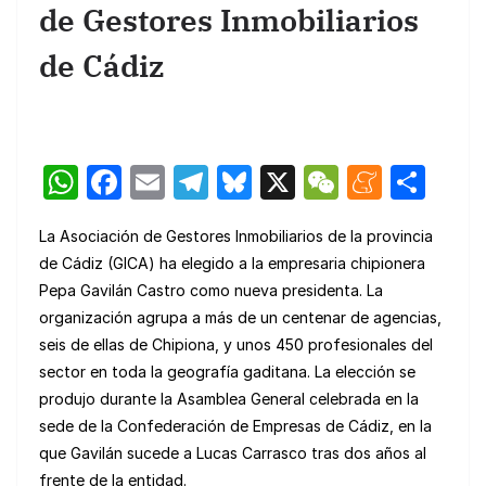
de Gestores Inmobiliarios
de Cádiz
W
F
E
T
Bl
X
W
M
C
h
a
m
el
u
e
e
o
La Asociación de Gestores Inmobiliarios de la provincia
at
c
ail
e
e
C
n
m
de Cádiz (GICA) ha elegido a la empresaria chipionera
s
e
gr
s
h
e
p
Pepa Gavilán Castro como nueva presidenta. La
A
b
a
k
at
a
ar
organización agrupa a más de un centenar de agencias,
p
o
m
y
m
tir
seis de ellas de Chipiona, y unos 450 profesionales del
sector en toda la geografía gaditana. La elección se
p
o
e
produjo durante la Asamblea General celebrada en la
k
sede de la Confederación de Empresas de Cádiz, en la
que Gavilán sucede a Lucas Carrasco tras dos años al
frente de la entidad.