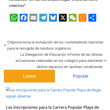
colectivo”.
W
F
E
T
Bl
X
W
M
C
h
a
m
el
u
e
e
o
at
c
ail
e
e
C
n
m
s
e
gr
s
h
e
p
Chipiona inicia la instalación de los contenedores marrones
A
b
a
k
at
a
ar
para la recogida de residuos orgánicos
p
o
m
y
m
tir
La Delegación de Educación informa de las últimas
actuaciones realizadas en los colegios para mantener
p
o
e
dichos espacios en óptimas condiciones
k
Latest
Popular
Las inscripciones para la Carrera Popular Playa de