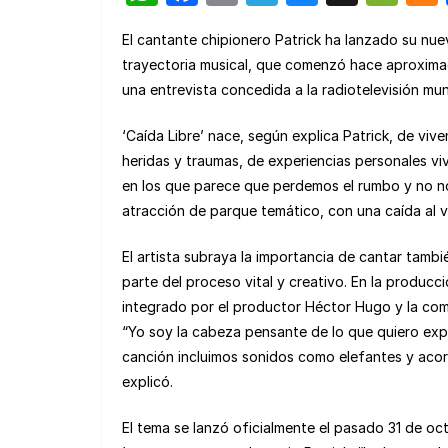
h
a
m
el
u
e
El cantante chipionero Patrick ha lanzado su nuevo
at
c
ail
e
e
C
trayectoria musical, que comenzó hace aproximad
s
e
gr
s
h
una entrevista concedida a la radiotelevisión mun
A
b
a
k
at
‘Caída Libre’ nace, según explica Patrick, de viv
p
o
m
y
heridas y traumas, de experiencias personales v
p
o
en los que parece que perdemos el rumbo y no 
k
atracción de parque temático, con una caída al v
El artista subraya la importancia de cantar tamb
parte del proceso vital y creativo. En la produc
integrado por el productor Héctor Hugo y la com
“Yo soy la cabeza pensante de lo que quiero expre
canción incluimos sonidos como elefantes y aco
explicó.
El tema se lanzó oficialmente el pasado 31 de oc