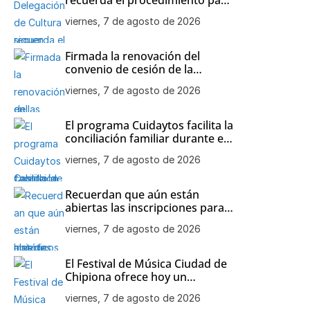
participar en las visitas
viernes, 7 de agosto de 2026
teatralizadas al Castillo de
Chipiona
Firmada la renovación del
convenio de cesión de la
colección de maquetas de
viernes, 7 de agosto de 2026
barcos históricos de Julio
Bornay al Ayuntamiento de
Chipiona
El programa Cuidaytos facilita la
conciliación familiar durante el
mes de agosto en Chipiona
viernes, 7 de agosto de 2026
Recuerdan que aún están
abiertas las inscripciones para
el Open de Tenis de agosto en
viernes, 7 de agosto de 2026
Chipiona
El Festival de Música Ciudad de
Chipiona ofrece hoy un
concierto de Orquesta
viernes, 7 de agosto de 2026
Flamenca