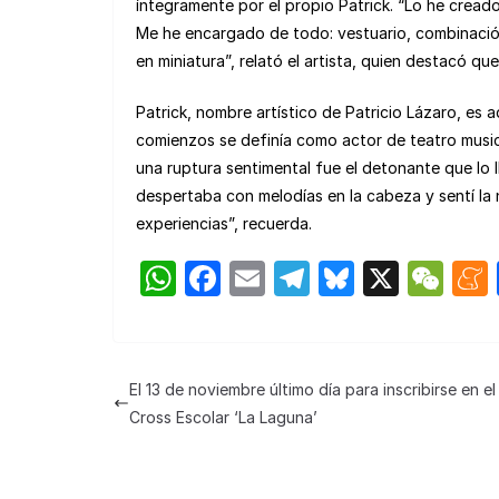
íntegramente por el propio Patrick. “Lo he cread
Me he encargado de todo: vestuario, combinació
en miniatura”, relató el artista, quien destacó qu
Patrick, nombre artístico de Patricio Lázaro, es
comienzos se definía como actor de teatro musica
una ruptura sentimental fue el detonante que lo 
despertaba con melodías en la cabeza y sentí la
experiencias”, recuerda.
W
F
E
T
Bl
X
W
h
a
m
el
u
e
at
c
ail
e
e
C
s
e
gr
s
h
El 13 de noviembre último día para inscribirse en el
A
b
a
k
at
Cross Escolar ‘La Laguna’
p
o
m
y
p
o