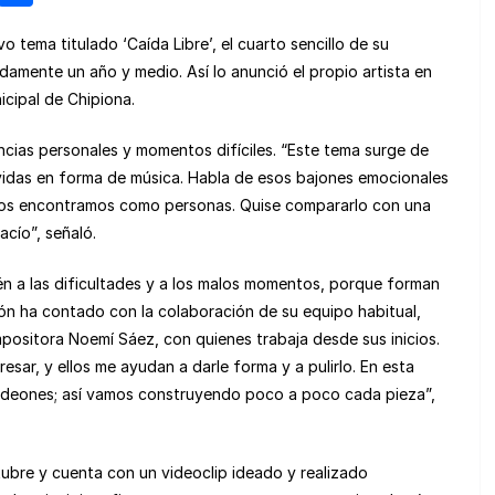
e
o
 tema titulado ‘Caída Libre’, el cuarto sencillo de su
n
m
amente un año y medio. Así lo anunció el propio artista en
e
p
icipal de Chipiona.
a
ar
encias personales y momentos difíciles. “Este tema surge de
m
tir
ividas en forma de música. Habla de esos bajones emocionales
e
nos encontramos como personas. Quise compararlo con una
acío”, señaló.
ién a las dificultades y a los malos momentos, porque forman
ción ha contado con la colaboración de su equipo habitual,
positora Noemí Sáez, con quienes trabaja desde sus inicios.
sar, y ellos me ayudan a darle forma y a pulirlo. En esta
rdeones; así vamos construyendo poco a poco cada pieza”,
tubre y cuenta con un videoclip ideado y realizado