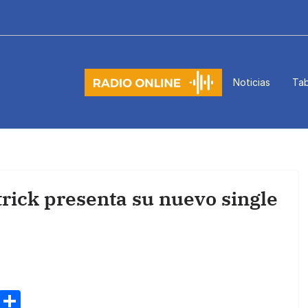
Noticias
Tab
trick presenta su nuevo single
M
C