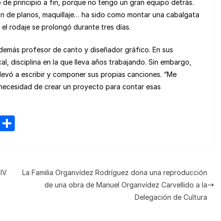
o de principio a fin, porque no tengo un gran equipo detrás.
n de planos, maquillaje… ha sido como montar una cabalgata
e el rodaje se prolongó durante tres días.
 además profesor de canto y diseñador gráfico. En sus
l, disciplina en la que lleva años trabajando. Sin embargo,
llevó a escribir y componer sus propias canciones. “Me
 necesidad de crear un proyecto para contar esas
M
C
e
o
n
m
e
p
 IV
La Familia Organvídez Rodríguez dona una reproducción
a
ar
de una obra de Manuel Organvídez Carvellido a la
m
tir
Delegación de Cultura
e