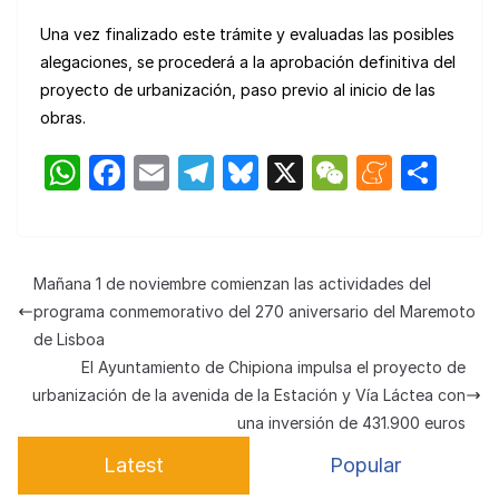
Una vez finalizado este trámite y evaluadas las posibles
alegaciones, se procederá a la aprobación definitiva del
proyecto de urbanización, paso previo al inicio de las
obras.
W
F
E
T
Bl
X
W
M
C
h
a
m
el
u
e
e
o
at
c
ail
e
e
C
n
m
s
e
gr
s
h
e
p
Mañana 1 de noviembre comienzan las actividades del
A
b
a
k
at
a
ar
programa conmemorativo del 270 aniversario del Maremoto
p
o
m
y
m
tir
de Lisboa
El Ayuntamiento de Chipiona impulsa el proyecto de
p
o
e
urbanización de la avenida de la Estación y Vía Láctea con
k
una inversión de 431.900 euros
Latest
Popular