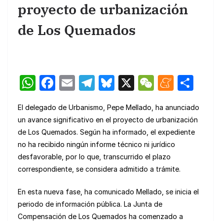
proyecto de urbanización
de Los Quemados
W
F
E
T
Bl
X
W
M
C
h
a
m
el
u
e
e
o
El delegado de Urbanismo, Pepe Mellado, ha anunciado
at
c
ail
e
e
C
n
m
un avance significativo en el proyecto de urbanización
s
e
gr
s
h
e
p
de Los Quemados. Según ha informado, el expediente
A
b
a
k
at
a
ar
no ha recibido ningún informe técnico ni jurídico
p
o
m
y
m
tir
desfavorable, por lo que, transcurrido el plazo
correspondiente, se considera admitido a trámite.
p
o
e
k
En esta nueva fase, ha comunicado Mellado, se inicia el
periodo de información pública. La Junta de
Compensación de Los Quemados ha comenzado a