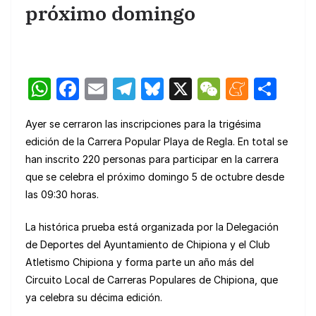
próximo domingo
W
F
E
T
Bl
X
W
M
C
h
a
m
el
u
e
e
o
Ayer se cerraron las inscripciones para la trigésima
at
c
ail
e
e
C
n
m
edición de la Carrera Popular Playa de Regla. En total se
s
e
gr
s
h
e
p
han inscrito 220 personas para participar en la carrera
A
b
a
k
at
a
ar
que se celebra el próximo domingo 5 de octubre desde
p
o
m
y
m
tir
las 09:30 horas.
p
o
e
La histórica prueba está organizada por la Delegación
k
de Deportes del Ayuntamiento de Chipiona y el Club
Atletismo Chipiona y forma parte un año más del
Circuito Local de Carreras Populares de Chipiona, que
ya celebra su décima edición.