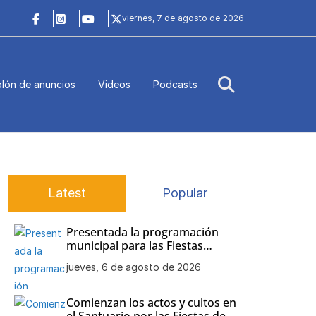
viernes, 7 de agosto de 2026
lón de anuncios
Videos
Podcasts
Latest
Popular
Presentada la programación
municipal para las Fiestas
Patronales de Nuestra Señora
jueves, 6 de agosto de 2026
de Regla
Comienzan los actos y cultos en
el Santuario por las Fiestas de