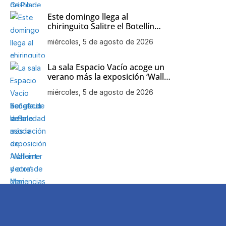
Este domingo llega al
chiringuito Salitre el Botellín
Solidario a beneficio de la
miércoles, 5 de agosto de 2026
asociación de Alzheimer y otras
demencias de Chipiona
La sala Espacio Vacío acoge un
verano más la exposición ‘Wall
art decor’ de Mari Carmen
miércoles, 5 de agosto de 2026
Aparcero