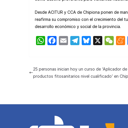
Desde ACITUR y CCA de Chipiona ponen de manifi
reafirma su compromiso con el crecimiento del tur
desarrollo económico y social de la provincia.
W
F
E
T
Bl
X
W
h
a
m
el
u
e
at
c
ail
e
e
C
s
e
gr
s
h
25 personas inician hoy un curso de ‘Aplicador de
A
b
a
k
at
productos fitosanitarios nivel cualificado’ en Chi
p
o
m
y
p
o
k