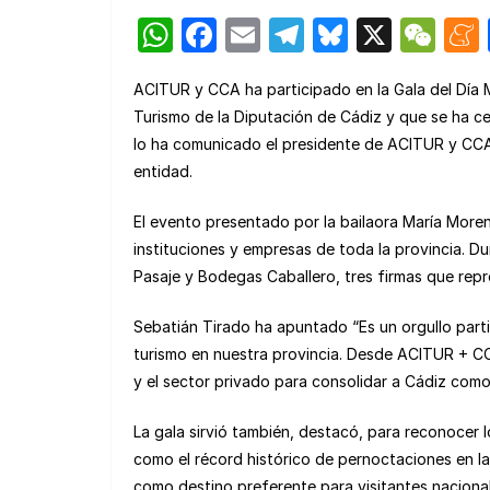
W
F
E
T
Bl
X
W
h
a
m
el
u
e
ACITUR y CCA ha participado en la Gala del Día M
at
c
ail
e
e
C
Turismo de la Diputación de Cádiz y que se ha ce
s
e
gr
s
h
lo ha comunicado el presidente de ACITUR y CCA 
A
b
a
k
at
entidad.
p
o
m
y
El evento presentado por la bailaora María Moren
p
o
instituciones y empresas de toda la provincia. D
k
Pasaje y Bodegas Caballero, tres firmas que repre
Sebatián Tirado ha apuntado “Es un orgullo parti
turismo en nuestra provincia. Desde ACITUR + CC
y el sector privado para consolidar a Cádiz como
La gala sirvió también, destacó, para reconocer 
como el récord histórico de pernoctaciones en la
como destino preferente para visitantes nacional