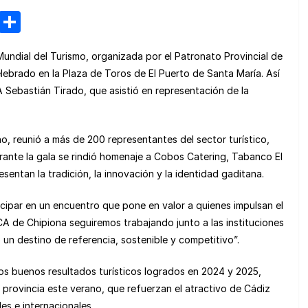
M
C
e
o
undial del Turismo, organizada por el Patronato Provincial de
n
m
lebrado en la Plaza de Toros de El Puerto de Santa María. Así
e
p
Sebastián Tirado, que asistió en representación de la
a
ar
m
tir
o, reunió a más de 200 representantes del sector turístico,
e
urante la gala se rindió homenaje a Cobos Catering, Tabanco El
sentan la tradición, la innovación y la identidad gaditana.
cipar en un encuentro que pone en valor a quienes impulsan el
A de Chipiona seguiremos trabajando junto a las instituciones
 un destino de referencia, sostenible y competitivo”.
los buenos resultados turísticos logrados en 2024 y 2025,
 provincia este verano, que refuerzan el atractivo de Cádiz
es e internacionales.