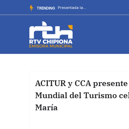
Saltar
Comienzan los actos y cultos en el Santuario por las Fiestas...
TRENDING
al
contenido
ACITUR y CCA presente e
Mundial del Turismo cel
María