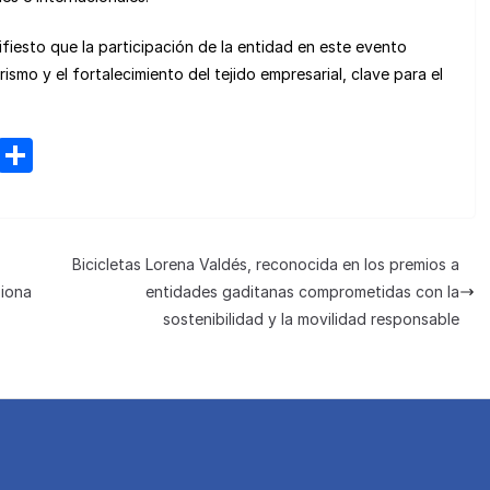
esto que la participación de la entidad en este evento
ismo y el fortalecimiento del tejido empresarial, clave para el
M
C
e
o
n
m
e
p
Bicicletas Lorena Valdés, reconocida en los premios a
a
ar
piona
entidades gaditanas comprometidas con la
m
tir
sostenibilidad y la movilidad responsable
e