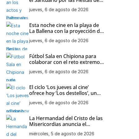
Nuestra Señora de Regla
jueves, 6 de agosto de 2026
Esta noche cine en la playa de
La Ballena con la proyección de
‘Minecraft’
jueves, 6 de agosto de 2026
Fútbol Sala en Chipiona para
colaborar con el reto extremo
solidario ‘Un mar de alegría’
jueves, 6 de agosto de 2026
El ciclo ‘Los jueves al cine’
ofrece hoy ‘Los destellos’, un
drama de Pilar Palomero
jueves, 6 de agosto de 2026
La Hermandad del Cristo de las
Misericordias anuncia el
besamanos de Nuestra Señora
miércoles, 5 de agosto de 2026
de la Soledad