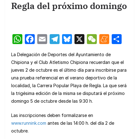
Regla del próximo domingo
W
F
E
T
Bl
X
W
M
C
h
a
m
el
u
e
e
o
La Delegación de Deportes del Ayuntamiento de
at
c
ail
e
e
C
n
m
Chipiona y el Club Atletismo Chipiona recuerdan que el
s
e
gr
s
h
e
p
jueves 2 de octubre es el último día para inscribirse para
A
b
a
k
at
a
ar
una prueba referencial en el verano deportivo de la
p
o
m
y
m
tir
localidad, la Carrera Popular Playa de Regla. La que será
la trigésima edición de la misma se disputará el próximo
p
o
e
domingo 5 de octubre desde las 9:30 h.
k
Las inscripciones deben formalizarse en
www.runnink.com
antes de las 14:00 h. del día 2 de
octubre.