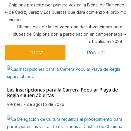
s
e
gr
s
h
e
p
Chipiona presente por primera vez en la Bienal de Flamenco
A
b
a
k
at
a
ar
de Cádiz, Jerez y Los puertas que dará comienzo el próximo
p
o
m
y
m
tir
viernes
Últimos días de la convocatoria de subvenciones para
p
o
e
clubes de Chipiona por la participación en campeonatos
k
oficiales en 2024
Latest
Popular
Las inscripciones para la Carrera Popular Playa de
Regla siguen abiertas
viernes, 7 de agosto de 2026