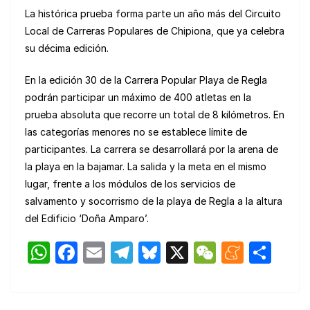
La histórica prueba forma parte un año más del Circuito
Local de Carreras Populares de Chipiona, que ya celebra
su décima edición.
En la edición 30 de la Carrera Popular Playa de Regla
podrán participar un máximo de 400 atletas en la
prueba absoluta que recorre un total de 8 kilómetros. En
las categorías menores no se establece límite de
participantes. La carrera se desarrollará por la arena de
la playa en la bajamar. La salida y la meta en el mismo
lugar, frente a los módulos de los servicios de
salvamento y socorrismo de la playa de Regla a la altura
del Edificio ‘Doña Amparo’.
W
F
E
T
Bl
X
W
M
C
h
a
m
el
u
e
e
o
at
c
ail
e
e
C
n
m