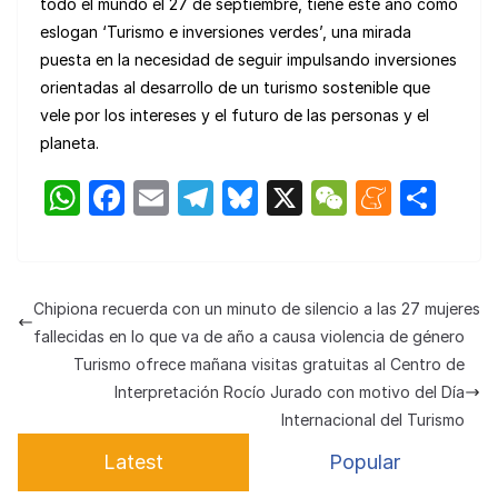
todo el mundo el 27 de septiembre, tiene este año como
eslogan ‘Turismo e inversiones verdes’, una mirada
puesta en la necesidad de seguir impulsando inversiones
orientadas al desarrollo de un turismo sostenible que
vele por los intereses y el futuro de las personas y el
planeta.
W
F
E
T
Bl
X
W
M
C
h
a
m
el
u
e
e
o
at
c
ail
e
e
C
n
m
s
e
gr
s
h
e
p
Chipiona recuerda con un minuto de silencio a las 27 mujeres
A
b
a
k
at
a
ar
fallecidas en lo que va de año a causa violencia de género
p
o
m
y
m
tir
Turismo ofrece mañana visitas gratuitas al Centro de
Interpretación Rocío Jurado con motivo del Día
p
o
e
Internacional del Turismo
k
Latest
Popular