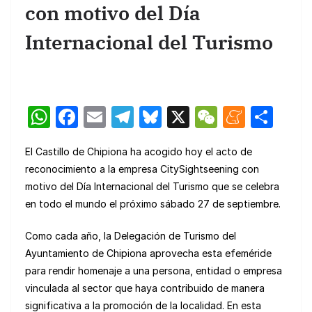
con motivo del Día
Internacional del Turismo
W
F
E
T
Bl
X
W
M
C
h
a
m
el
u
e
e
o
El Castillo de Chipiona ha acogido hoy el acto de
at
c
ail
e
e
C
n
m
reconocimiento a la empresa CitySightseening con
s
e
gr
s
h
e
p
motivo del Día Internacional del Turismo que se celebra
A
b
a
k
at
a
ar
en todo el mundo el próximo sábado 27 de septiembre.
p
o
m
y
m
tir
Como cada año, la Delegación de Turismo del
p
o
e
Ayuntamiento de Chipiona aprovecha esta efeméride
k
para rendir homenaje a una persona, entidad o empresa
vinculada al sector que haya contribuido de manera
significativa a la promoción de la localidad. En esta