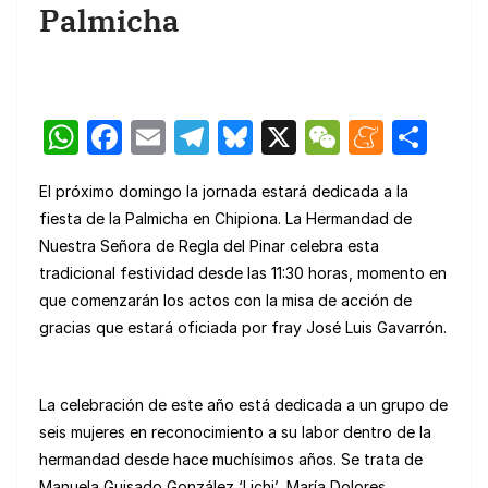
Palmicha
W
F
E
T
Bl
X
W
M
C
h
a
m
el
u
e
e
o
El próximo domingo la jornada estará dedicada a la
at
c
ail
e
e
C
n
m
fiesta de la Palmicha en Chipiona. La Hermandad de
s
e
gr
s
h
e
p
Nuestra Señora de Regla del Pinar celebra esta
A
b
a
k
at
a
ar
tradicional festividad desde las 11:30 horas, momento en
p
o
m
y
m
tir
que comenzarán los actos con la misa de acción de
gracias que estará oficiada por fray José Luis Gavarrón.
p
o
e
k
La celebración de este año está dedicada a un grupo de
seis mujeres en reconocimiento a su labor dentro de la
hermandad desde hace muchísimos años. Se trata de
Manuela Guisado González ‘Lichi’, María Dolores