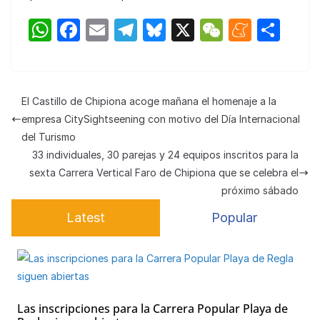
W
F
E
T
Bl
X
W
M
C
h
a
m
el
u
e
e
o
at
c
ail
e
e
C
n
m
s
e
gr
s
h
e
p
El Castillo de Chipiona acoge mañana el homenaje a la
A
b
a
k
at
a
ar
empresa CitySightseening con motivo del Día Internacional
p
o
m
y
m
tir
del Turismo
33 individuales, 30 parejas y 24 equipos inscritos para la
p
o
e
sexta Carrera Vertical Faro de Chipiona que se celebra el
k
próximo sábado
Latest
Popular
Las inscripciones para la Carrera Popular Playa de