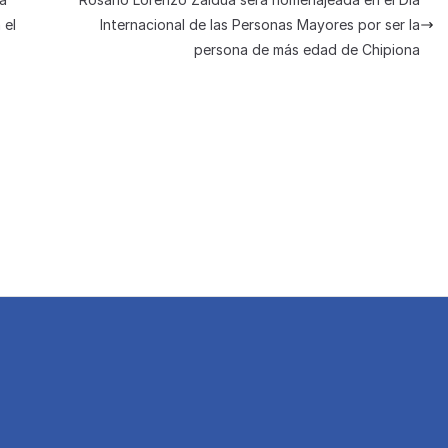
a
ar
 el
Internacional de las Personas Mayores por ser la
m
tir
persona de más edad de Chipiona
e