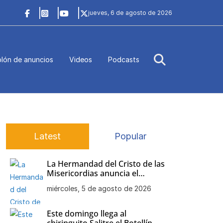
jueves, 6 de agosto de 2026
lón de anuncios
Videos
Podcasts
Latest
Popular
La Hermandad del Cristo de las
Misericordias anuncia el
besamanos de Nuestra Señora
miércoles, 5 de agosto de 2026
de la Soledad
Este domingo llega al
chiringuito Salitre el Botellín