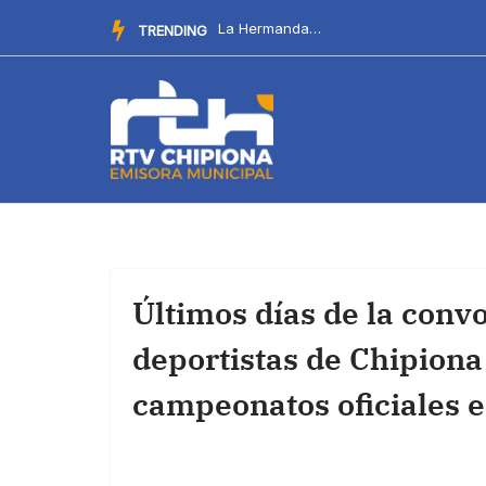
Saltar
Este domingo llega al chiringuito Salitre el Botellín Solid...
TRENDING
al
contenido
Últimos días de la conv
deportistas de Chipiona
campeonatos oficiales 