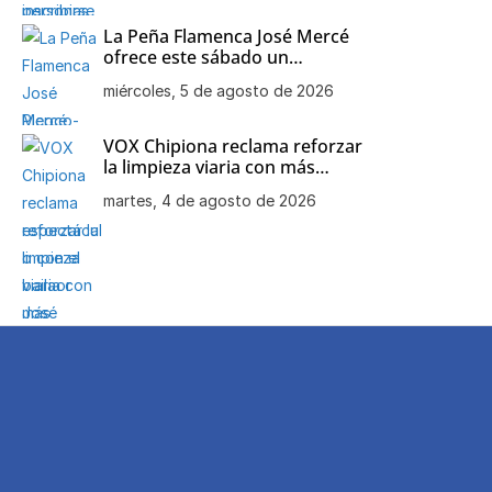
La Peña Flamenca José Mercé
ofrece este sábado un
espectáculo con el bailaor José
miércoles, 5 de agosto de 2026
Carlos Marchante como
protagonista
VOX Chipiona reclama reforzar
la limpieza viaria con más
personal, maquinaria y una
martes, 4 de agosto de 2026
mejor planificación