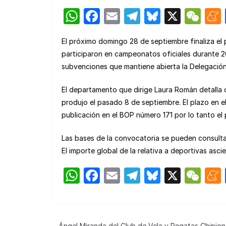
W
F
E
T
Bl
X
W
h
a
m
el
u
e
El próximo domingo 28 de septiembre finaliza el
at
c
ail
e
e
C
participaron en campeonatos oficiales durante 2
s
e
gr
s
h
subvenciones que mantiene abierta la Delegació
A
b
a
k
at
El departamento que dirige Laura Román detalla qu
p
o
m
y
produjo el pasado 8 de septiembre. El plazo en e
p
o
publicación en el BOP número 171 por lo tanto el 
k
Las bases de la convocatoria se pueden consult
El importe global de la relativa a deportivas asci
W
F
E
T
Bl
X
W
h
a
m
el
u
e
at
c
ail
e
e
C
s
e
gr
s
h
Ángel Miranda del Club de Vela y Regatas Chipio