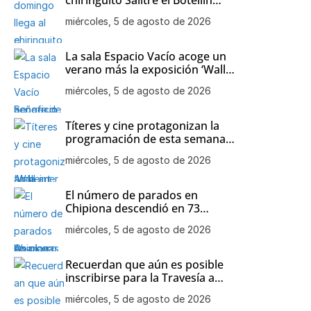
Solidario a beneficio de la
miércoles, 5 de agosto de 2026
asociación de Alzheimer y otras
demencias de Chipiona
La sala Espacio Vacío acoge un
verano más la exposición ‘Wall
art decor’ de Mari Carmen
miércoles, 5 de agosto de 2026
Aparcero
Títeres y cine protagonizan la
programación de esta semana
en las playas de Chipiona
miércoles, 5 de agosto de 2026
El número de parados en
Chipiona descendió en 73
personas en el mes de julio
miércoles, 5 de agosto de 2026
Recuerdan que aún es posible
inscribirse para la Travesía a
nado Picoco-Playa de Regla
miércoles, 5 de agosto de 2026