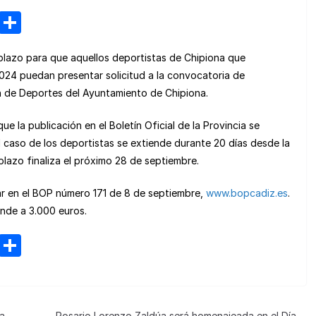
M
C
e
o
 plazo para que aquellos deportistas de Chipiona que
n
m
024 puedan presentar solicitud a la convocatoria de
e
p
n de Deportes del Ayuntamiento de Chipiona.
a
ar
e la publicación en el Boletín Oficial de la Provincia se
m
tir
l caso de los deportistas se extiende durante 20 días desde la
e
plazo finaliza el próximo 28 de septiembre.
ar en el BOP número 171 de 8 de septiembre,
www.bopcadiz.es
.
ende a 3.000 euros.
M
C
e
o
n
m
e
p
na
Rosario Lorenzo Zaldúa será homenajeada en el Día