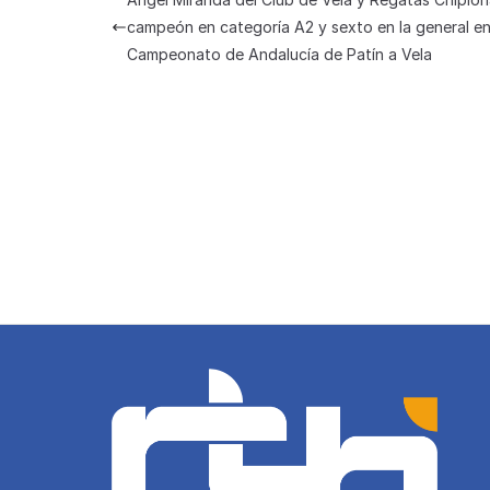
A
b
a
k
at
campeón en categoría A2 y sexto en la general en
p
o
m
y
Campeonato de Andalucía de Patín a Vela
p
o
k