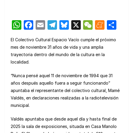
W
F
E
T
Bl
X
W
M
C
h
a
m
el
u
e
e
o
El Colectivo Cultural Espacio Vacío cumple el próximo
at
c
ail
e
e
C
n
m
mes de noviembre 31 años de vida y una amplia
s
e
gr
s
h
e
p
trayectoria dentro del mundo de la cultura en la
A
b
a
k
at
a
ar
localidad.
p
o
m
y
m
tir
“Nunca pensé aquel 11 de noviembre de 1994 que 31
p
o
e
años después aquello fuera a seguir funcionando”
k
apuntaba el representante del colectivo cultural, Mamé
Valdés, en declaraciones realizadas a la radiotelevisión
municipal.
Valdés apuntaba que desde aquel día y hasta final de
2025 la sala de exposiciones, situada en Casa Manolo