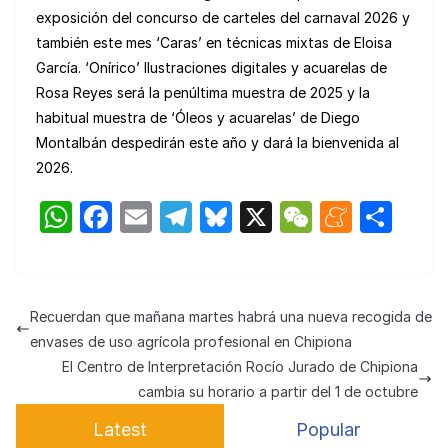
exposición del concurso de carteles del carnaval 2026 y
también este mes ‘Caras’ en técnicas mixtas de Eloisa
García. ‘Onírico’ Ilustraciones digitales y acuarelas de
Rosa Reyes será la penúltima muestra de 2025 y la
habitual muestra de ‘Óleos y acuarelas’ de Diego
Montalbán despedirán este año y dará la bienvenida al
2026.
W
F
E
T
Bl
X
W
M
C
h
a
m
el
u
e
e
o
at
c
ail
e
e
C
n
m
s
e
gr
s
h
e
p
Recuerdan que mañana martes habrá una nueva recogida de
A
b
a
k
at
a
ar
envases de uso agrícola profesional en Chipiona
p
o
m
y
m
tir
El Centro de Interpretación Rocío Jurado de Chipiona
cambia su horario a partir del 1 de octubre
p
o
e
Latest
Popular
k