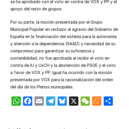
se ha aprobado con el voto en contra de VOX y PP y el
apoyo del resto de grupos.
Por su parte, la moción presentada por el Grupo
Municipal Popular en rechazo al agravio del Gobierno de
España en la financiación del sistema para la autonomía
y atención a la dependencia (SAAD) y necesidad de su
compromiso para garantizar su suficiencia y
sostenibilidad, no fue aprobada al recibir el voto en
contra de IU y UxCH y la abstención de PSOE y el voto
a favor de VOX y PP. Igual ha ocurrido con la moción
presentada por VOX para la racionalización del orden
del día de los Plenos municipales.
W
F
E
T
Bl
X
W
M
C
h
a
m
el
u
e
e
o
at
c
ail
e
e
C
n
m
s
e
gr
s
h
e
p