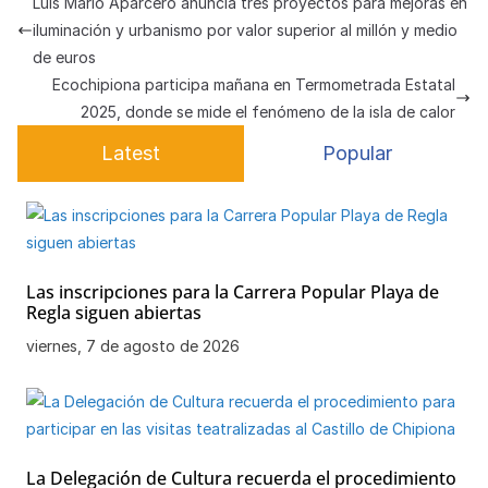
Luis Mario Aparcero anuncia tres proyectos para mejoras en
A
b
a
k
at
a
ar
iluminación y urbanismo por valor superior al millón y medio
p
o
m
y
m
tir
de euros
Ecochipiona participa mañana en Termometrada Estatal
p
o
e
2025, donde se mide el fenómeno de la isla de calor
k
Latest
Popular
Las inscripciones para la Carrera Popular Playa de
Regla siguen abiertas
viernes, 7 de agosto de 2026
La Delegación de Cultura recuerda el procedimiento