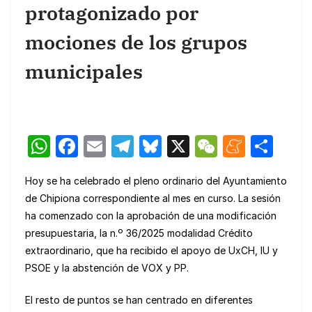
protagonizado por
mociones de los grupos
municipales
W
F
E
T
Bl
X
W
M
C
h
a
m
el
u
e
e
o
Hoy se ha celebrado el pleno ordinario del Ayuntamiento
at
c
ail
e
e
C
n
m
de Chipiona correspondiente al mes en curso. La sesión
s
e
gr
s
h
e
p
ha comenzado con la aprobación de una modificación
A
b
a
k
at
a
ar
presupuestaria, la n.º 36/2025 modalidad Crédito
p
o
m
y
m
tir
extraordinario, que ha recibido el apoyo de UxCH, IU y
PSOE y la abstención de VOX y PP.
p
o
e
k
El resto de puntos se han centrado en diferentes