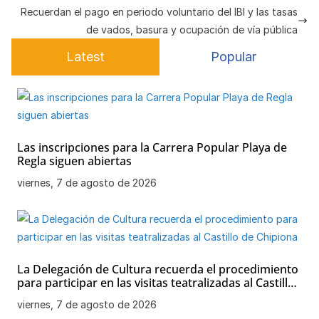
p
o
m
y
m
tir
Recuerdan el pago en periodo voluntario del IBI y las tasas
de vados, basura y ocupación de vía pública
p
o
e
Latest
Popular
k
Las inscripciones para la Carrera Popular Playa de
Regla siguen abiertas
viernes, 7 de agosto de 2026
La Delegación de Cultura recuerda el procedimiento
para participar en las visitas teatralizadas al Castillo
de Chipiona
viernes, 7 de agosto de 2026