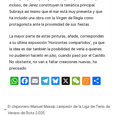
incluso, de Jerez constituyen la temática principal.
Subraya así mismo que el mar está muy presente y que
ha incluido una obra con la Virgen de Regla como
protagonista ante la proximidad de sus fiestas.
La mayor parte de estas pinturas, añade, corresponden
a su última exposición ‘Horizontes compartidos’, ya que
la idea es dar también la posibilidad de verla a quienes
no pudieron hacerlo en julio, cuando pasó por el Castillo.
No obstante, no van a faltar creaciones nuevas, ha
precisado.
W
F
E
T
Bl
X
W
M
C
h
a
m
el
u
e
e
o
at
c
ail
e
e
C
n
m
s
e
gr
s
h
e
p
El chipionero Manuel Massip campeón de la Liga de Tenis de
A
b
a
k
at
a
ar
Verano de Rota 2.025