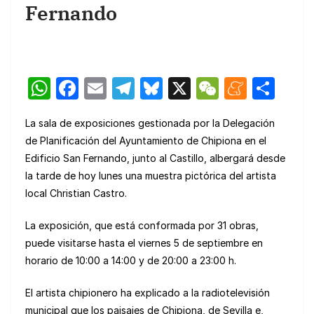
Fernando
W
F
E
T
Bl
X
W
M
C
h
a
m
el
u
e
e
o
La sala de exposiciones gestionada por la Delegación
at
c
ail
e
e
C
n
m
de Planificación del Ayuntamiento de Chipiona en el
s
e
gr
s
h
e
p
Edificio San Fernando, junto al Castillo, albergará desde
A
b
a
k
at
a
ar
la tarde de hoy lunes una muestra pictórica del artista
p
o
m
y
m
tir
local Christian Castro.
p
o
e
La exposición, que está conformada por 31 obras,
k
puede visitarse hasta el viernes 5 de septiembre en
horario de 10:00 a 14:00 y de 20:00 a 23:00 h.
El artista chipionero ha explicado a la radiotelevisión
municipal que los paisajes de Chipiona, de Sevilla e,