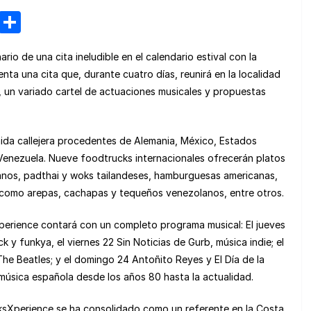
M
C
e
o
rio de una cita ineludible en el calendario estival con la
n
m
ta una cita que, durante cuatro días, reunirá en la localidad
e
p
, un variado cartel de actuaciones musicales y propuestas
a
ar
m
tir
ida callejera procedentes de Alemania, México, Estados
e
 Venezuela. Nueve foodtrucks internacionales ofrecerán platos
anos, padthai y woks tailandeses, hamburguesas americanas,
 como arepas, cachapas y tequeños venezolanos, entre otros.
erience contará con un completo programa musical: El jueves
 y funkya, el viernes 22 Sin Noticias de Gurb, música indie; el
he Beatles; y el domingo 24 Antoñito Reyes y El Día de la
música española desde los años 80 hasta la actualidad.
ksXperience se ha consolidado como un referente en la Costa