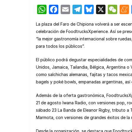
W
F
E
T
Bl
X
W
h
a
m
el
u
e
La plaza del Faro de Chipiona volverá a ser escena
at
c
ail
e
e
C
celebración de FoodtrucksXperience. Así se presen
s
e
gr
s
h
“la mejor gastronomía internacional sobre ruedas
A
b
a
k
at
para todos los públicos”.
p
o
m
y
El público podrá degustar especialidades de com
p
o
Unidos, Jamaica, Tailandia, Bélgica, Argentina o
k
como salchichas alemanas, fajitas y tacos mexic
bagels y poké bowls, empanadas argentinas, así
Además de la oferta gastronómica, FoodtrucksXp
21 de agosto Iwana Radio, con versiones pop, rock
sábado 23 La Banda de Eleanor Rigby, tributo a T
Marmota, con versiones de grandes éxitos de la 
Desde la organización, se destaca que Foodtruc