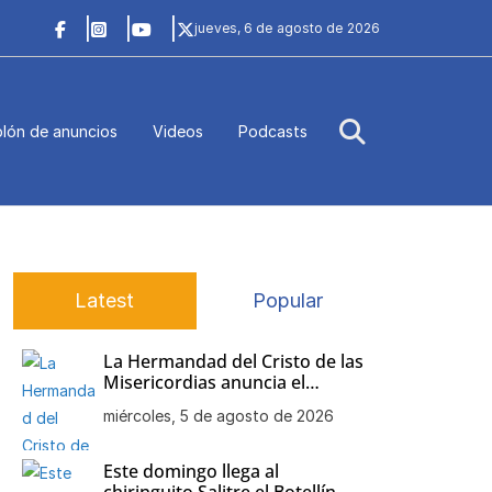
jueves, 6 de agosto de 2026
lón de anuncios
Videos
Podcasts
Latest
Popular
La Hermandad del Cristo de las
Misericordias anuncia el
besamanos de Nuestra Señora
miércoles, 5 de agosto de 2026
de la Soledad
Este domingo llega al
chiringuito Salitre el Botellín