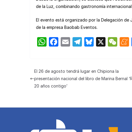
de la Luz, combinando gastronomía internacional, 
El evento está organizado por la Delegación de 
de la empresa Baobab Eventos.
W
F
E
T
Bl
X
W
h
a
m
el
u
e
at
c
ail
e
e
C
s
e
gr
s
h
El 26 de agosto tendrá lugar en Chipiona la
A
b
a
k
at
presentación nacional del libro de Marina Bernal ‘
p
o
m
y
20 años contigo’
p
o
k