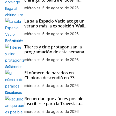
Solidario a beneficio de la
miércoles, 5 de agosto de 2026
asociación de Alzheimer y otras
demencias de Chipiona
La sala Espacio Vacío acoge un
verano más la exposición ‘Wall
art decor’ de Mari Carmen
miércoles, 5 de agosto de 2026
Aparcero
Títeres y cine protagonizan la
programación de esta semana
en las playas de Chipiona
miércoles, 5 de agosto de 2026
El número de parados en
Chipiona descendió en 73
personas en el mes de julio
miércoles, 5 de agosto de 2026
Recuerdan que aún es posible
inscribirse para la Travesía a
nado Picoco-Playa de Regla
miércoles, 5 de agosto de 2026