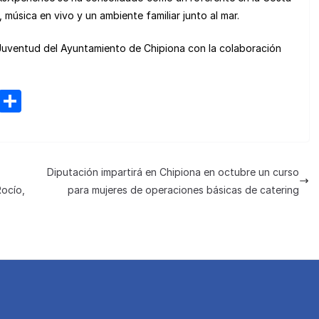
música en vivo y un ambiente familiar junto al mar.
Juventud del Ayuntamiento de Chipiona con la colaboración
M
C
e
o
n
m
e
p
Diputación impartirá en Chipiona en octubre un curso
a
ar
Rocío,
para mujeres de operaciones básicas de catering
m
tir
e