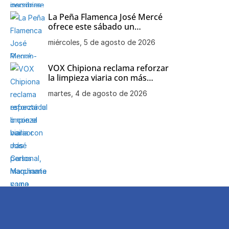
La Peña Flamenca José Mercé
ofrece este sábado un
espectáculo con el bailaor José
miércoles, 5 de agosto de 2026
Carlos Marchante como
protagonista
VOX Chipiona reclama reforzar
la limpieza viaria con más
personal, maquinaria y una
martes, 4 de agosto de 2026
mejor planificación