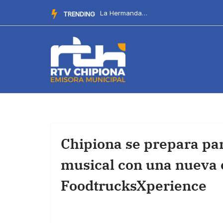
Saltar
Este domingo llega al chiringuito Salitre el Botellín Solid...
TRENDING
al
contenido
Chipiona se prepara par
musical con una nueva 
FoodtrucksXperience