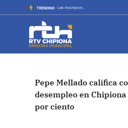
Saltar
La Delegación de Cultura recuerda el procedimiento para par...
TRENDING
al
contenido
Pepe Mellado califica co
desempleo en Chipiona l
por ciento