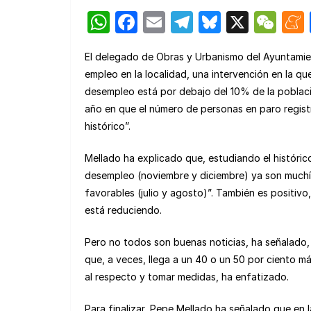
W
F
E
T
Bl
X
W
h
a
m
el
u
e
El delegado de Obras y Urbanismo del Ayuntamie
at
c
ail
e
e
C
empleo en la localidad, una intervención en la q
s
e
gr
s
h
desempleo está por debajo del 10% de la poblac
A
b
a
k
at
año en que el número de personas en paro registr
p
o
m
y
histórico”.
p
o
Mellado ha explicado que, estudiando el históric
k
desempleo (noviembre y diciembre) ya son muchí
favorables (julio y agosto)”. También es positiv
está reduciendo.
Pero no todos son buenas noticias, ha señalado,
que, a veces, llega a un 40 o un 50 por ciento m
al respecto y tomar medidas, ha enfatizado.
Para finalizar, Pepe Mellado ha señalado que en 