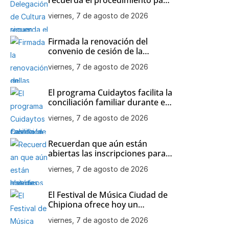
participar en las visitas
viernes, 7 de agosto de 2026
teatralizadas al Castillo de
Chipiona
Firmada la renovación del
convenio de cesión de la
colección de maquetas de
viernes, 7 de agosto de 2026
barcos históricos de Julio
Bornay al Ayuntamiento de
Chipiona
El programa Cuidaytos facilita la
conciliación familiar durante el
mes de agosto en Chipiona
viernes, 7 de agosto de 2026
Recuerdan que aún están
abiertas las inscripciones para
el Open de Tenis de agosto en
viernes, 7 de agosto de 2026
Chipiona
El Festival de Música Ciudad de
Chipiona ofrece hoy un
concierto de Orquesta
viernes, 7 de agosto de 2026
Flamenca