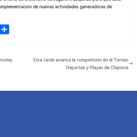
la implementación de nuevas actividades generadoras de
M
C
e
o
n
m
e
p
rvoley
Esta tarde arranca la competición en el Torneo
a
ar
Deportes y Playas de Chipiona
m
tir
e