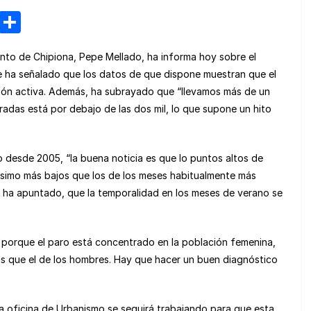
M
C
e
o
nto de Chipiona, Pepe Mellado, ha informa hoy sobre el
n
m
ue ha señalado que los datos de que dispone muestran que el
e
p
ión activa. Además, ha subrayado que “llevamos más de un
a
ar
adas está por debajo de las dos mil, lo que supone un hito
m
tir
e
o desde 2005, “la buena noticia es que lo puntos altos de
simo más bajos que los de los meses habitualmente más
o, ha apuntado, que la temporalidad en los meses de verano se
 porque el paro está concentrado en la población femenina,
ás que el de los hombres. Hay que hacer un buen diagnóstico
la oficina de Urbanismo se seguirá trabajando para que esta