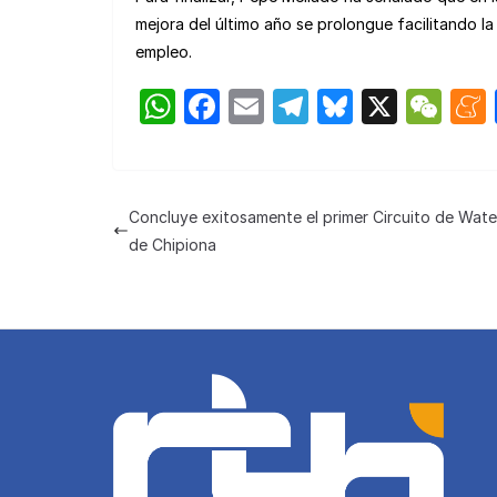
mejora del último año se prolongue facilitando 
empleo.
W
F
E
T
Bl
X
W
h
a
m
el
u
e
at
c
ail
e
e
C
s
e
gr
s
h
Concluye exitosamente el primer Circuito de Wate
A
b
a
k
at
de Chipiona
p
o
m
y
p
o
k