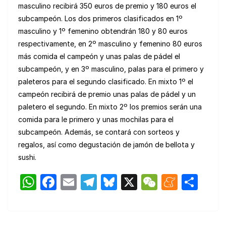
masculino recibirá 350 euros de premio y 180 euros el
subcampeón. Los dos primeros clasificados en 1º
masculino y 1º femenino obtendrán 180 y 80 euros
respectivamente, en 2º masculino y femenino 80 euros
más comida el campeón y unas palas de pádel el
subcampeón, y en 3º masculino, palas para el primero y
paleteros para el segundo clasificado. En mixto 1º el
campeón recibirá de premio unas palas de pádel y un
paletero el segundo. En mixto 2º los premios serán una
comida para le primero y unas mochilas para el
subcampeón. Además, se contará con sorteos y
regalos, así como degustación de jamón de bellota y
sushi.
W
F
E
T
Bl
X
W
M
C
h
a
m
el
u
e
e
o
at
c
ail
e
e
C
n
m