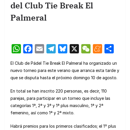
del Club Tie Break El
Palmeral
W
F
E
T
Bl
X
W
M
C
h
a
m
el
u
e
e
o
El Club de Pádel Tie Break El Palmeral ha organizado un
at
c
ail
e
e
C
n
m
nuevo torneo para este verano que arranca esta tarde y
s
e
gr
s
h
e
p
que se disputa hasta el próximo domingo 10 de agosto.
A
b
a
k
at
a
ar
En total se han inscrito 220 personas, es decir, 110
p
o
m
y
m
tir
parejas, para participar en un torneo que incluye las
p
o
e
categorías 1ª, 2ª y 3ª y 1ª plus masculino, 1ª y 2ª
k
femenino, así como 1ª y 2ª mixto.
Habrá premios para los primeros clasificados; el 1º plus