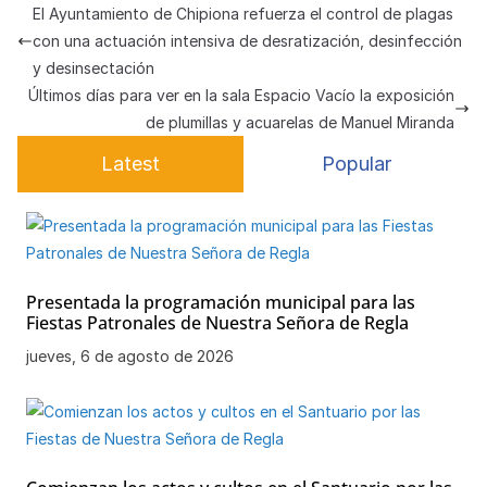
s
e
gr
s
h
e
p
El Ayuntamiento de Chipiona refuerza el control de plagas
A
b
a
k
at
a
ar
con una actuación intensiva de desratización, desinfección
p
o
m
y
m
tir
y desinsectación
Últimos días para ver en la sala Espacio Vacío la exposición
p
o
e
de plumillas y acuarelas de Manuel Miranda
k
Latest
Popular
Presentada la programación municipal para las
Fiestas Patronales de Nuestra Señora de Regla
jueves, 6 de agosto de 2026