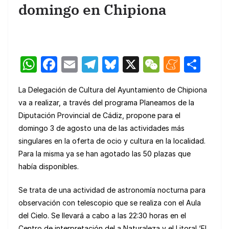
domingo en Chipiona
W
F
E
T
Bl
X
W
M
C
h
a
m
el
u
e
e
o
La Delegación de Cultura del Ayuntamiento de Chipiona
at
c
ail
e
e
C
n
m
va a realizar, a través del programa Planeamos de la
s
e
gr
s
h
e
p
Diputación Provincial de Cádiz, propone para el
A
b
a
k
at
a
ar
domingo 3 de agosto una de las actividades más
p
o
m
y
m
tir
singulares en la oferta de ocio y cultura en la localidad.
Para la misma ya se han agotado las 50 plazas que
p
o
e
había disponibles.
k
Se trata de una actividad de astronomía nocturna para
observación con telescopio que se realiza con el Aula
del Cielo. Se llevará a cabo a las 22:30 horas en el
Centro de interpretación del a Naturaleza y el Litoral ‘El