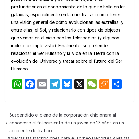
profundizar en el conocimiento de lo que se halla en las
galaxias, especialmente en la nuestra, así como tener
una visión general de cómo evolucionan las estrellas, y
entre ellas, el Sol, y relacionarlo con tipos de objetos
que vemos en el cielo con los telescopios (y algunos
incluso a simple vista). Finalmente, se pretende
relacionar el Ser Humano y la Vida en la Tierra con la
evolución del Universo y tratar sobre el futuro del Ser
Humano.
W
F
E
T
Bl
X
W
M
C
h
a
m
el
u
e
e
o
at
c
ail
e
e
C
n
m
s
e
gr
s
h
e
p
Suspendido el pleno de la corporación chipionera al
A
b
a
k
at
a
ar
conocerse el fallecimiento de un joven de 17 años en un
p
o
m
y
m
tir
accidente de tráfico
Abiertas las inscripciones para el Torneo Deportes y Playas