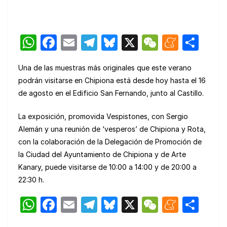
W
F
E
T
Bl
X
W
M
C
h
a
m
el
u
e
e
o
Una de las muestras más originales que este verano
at
c
ail
e
e
C
n
m
podrán visitarse en Chipiona está desde hoy hasta el 16
s
e
gr
s
h
e
p
de agosto en el Edificio San Fernando, junto al Castillo.
A
b
a
k
at
a
ar
La exposición, promovida Vespistones, con Sergio
p
o
m
y
m
tir
Alemán y una reunión de ‘vesperos’ de Chipiona y Rota,
p
o
e
con la colaboración de la Delegación de Promoción de
k
la Ciudad del Ayuntamiento de Chipiona y de Arte
Kanary, puede visitarse de 10:00 a 14:00 y de 20:00 a
22:30 h.
W
F
E
T
Bl
X
W
M
C
h
a
m
el
u
e
e
o