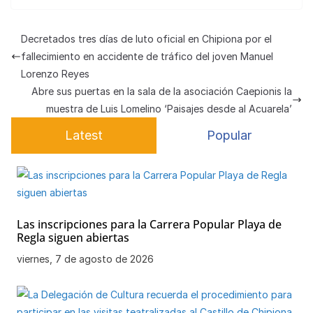
at
c
ail
e
e
C
n
m
s
e
gr
s
h
e
p
Decretados tres días de luto oficial en Chipiona por el
A
b
a
k
at
a
ar
fallecimiento en accidente de tráfico del joven Manuel
p
o
m
y
m
tir
Lorenzo Reyes
Abre sus puertas en la sala de la asociación Caepionis la
p
o
e
muestra de Luis Lomelino ‘Paisajes desde al Acuarela’
k
Latest
Popular
Las inscripciones para la Carrera Popular Playa de
Regla siguen abiertas
viernes, 7 de agosto de 2026