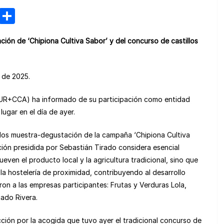
M
C
e
o
ión de ‘Chipiona Cultiva Sabor’ y del concurso de castillos
n
m
e
p
a
ar
o de 2025.
m
tir
TUR+CCA) ha informado de su participación como entidad
e
ugar en el día de ayer.
s dos muestra-degustación de la campaña ‘Chipiona Cultiva
ción presidida por Sebastián Tirado considera esencial
en el producto local y la agricultura tradicional, sino que
la hostelería de proximidad, contribuyendo al desarrollo
ron a las empresas participantes: Frutas y Verduras Lola,
cado Rivera.
cción por la acogida que tuvo ayer el tradicional concurso de