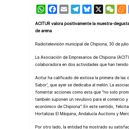
W
F
E
T
Bl
X
W
h
a
m
el
u
e
ACITUR valora positivamente la muestra-degustac
at
c
ail
e
e
C
de arena
s
e
gr
s
h
A
b
a
k
at
Radiotelevisión municipal de Chipiona, 30 de juli
p
o
m
y
La Asociación de Empresarios de Chipiona (ACI
p
o
colaboradora en dos actividades que han tenido l
k
Acitur ha calificado de exitosa la primera de la
Sabor’, que ayer se dedicaba al melón. La asocia
fomentar acciones como esta que “no solo promuev
también suponen un revulsivo para el comercio y 
económico de Chipiona”. En este sentido, felicita
Hortalizas El Máquina, Andalucía Auctions y Mer
Por otro lado, la entidad ha mostrado su satisfa