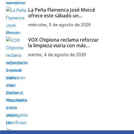
La Peña Flamenca José Mercé
ofrece este sábado un
espectáculo con el bailaor José
miércoles, 5 de agosto de 2026
Carlos Marchante como
protagonista
VOX Chipiona reclama reforzar
la limpieza viaria con más
personal, maquinaria y una
martes, 4 de agosto de 2026
mejor planificación