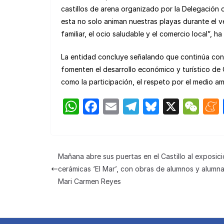
castillos de arena organizado por la Delegación 
esta no solo animan nuestras playas durante el ve
familiar, el ocio saludable y el comercio local”, ha
La entidad concluye señalando que continúa co
fomenten el desarrollo económico y turístico de
como la participación, el respeto por el medio am
W
F
E
T
Bl
X
W
h
a
m
el
u
e
at
c
ail
e
e
C
s
e
gr
s
h
Mañana abre sus puertas en el Castillo al exposic
A
b
a
k
at
cerámicas ‘El Mar’, con obras de alumnos y alumn
p
o
m
y
Mari Carmen Reyes
p
o
k