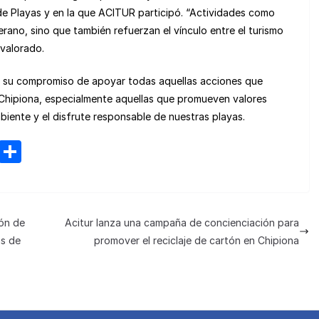
de Playas y en la que ACITUR participó. “Actividades como
rano, sino que también refuerzan el vínculo entre el turismo
 valorado.
n su compromiso de apoyar todas aquellas acciones que
 Chipiona, especialmente aquellas que promueven valores
biente y el disfrute responsable de nuestras playas.
M
C
e
o
n
m
e
p
ión de
Acitur lanza una campaña de concienciación para
a
ar
as de
promover el reciclaje de cartón en Chipiona
m
tir
e