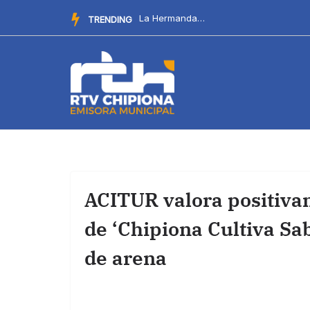
Saltar
Este domingo llega al chiringuito Salitre el Botellín Solid...
TRENDING
al
contenido
ACITUR valora positiva
de ‘Chipiona Cultiva Sab
de arena