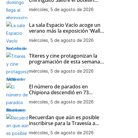
Solidario a beneficio de la
miércoles, 5 de agosto de 2026
asociación de Alzheimer y otras
demencias de Chipiona
La sala Espacio Vacío acoge un
verano más la exposición ‘Wall
art decor’ de Mari Carmen
miércoles, 5 de agosto de 2026
Aparcero
Títeres y cine protagonizan la
programación de esta semana
en las playas de Chipiona
miércoles, 5 de agosto de 2026
El número de parados en
Chipiona descendió en 73
personas en el mes de julio
miércoles, 5 de agosto de 2026
Recuerdan que aún es posible
inscribirse para la Travesía a
nado Picoco-Playa de Regla
miércoles, 5 de agosto de 2026