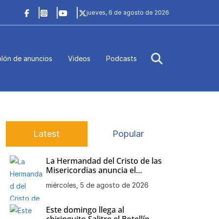
jueves, 6 de agosto de 2026
lón de anuncios
Videos
Podcasts
Latest
Popular
La Hermandad del Cristo de las
Misericordias anuncia el
besamanos de Nuestra Señora
miércoles, 5 de agosto de 2026
de la Soledad
Este domingo llega al
chiringuito Salitre el Botellín