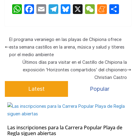
W
F
E
T
Bl
X
W
M
C
h
a
m
el
u
e
e
o
at
c
ail
e
e
C
n
m
s
e
gr
s
h
e
p
El programa veraniego en las playas de Chipiona ofrece
A
b
a
k
at
a
ar
esta semana castillos en la arena, música y salud y títeres
p
o
m
y
m
tir
por el medio ambiente
Últimos días para visitar en el Castillo de Chipiona la
p
o
e
exposición ‘Horizontes compartidos’ del chipionero
k
Christian Castro
Latest
Popular
Las inscripciones para la Carrera Popular Playa de
Regla siguen abiertas