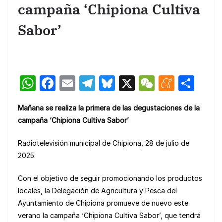
campaña ‘Chipiona Cultiva
Sabor’
W
F
E
T
Bl
X
W
M
C
h
a
m
el
u
e
e
o
Mañana se realiza la primera de las degustaciones de la
at
c
ail
e
e
C
n
m
campaña ‘Chipiona Cultiva Sabor’
s
e
gr
s
h
e
p
A
b
a
k
at
a
ar
Radiotelevisión municipal de Chipiona, 28 de julio de
2025.
p
o
m
y
m
tir
p
o
e
Con el objetivo de seguir promocionando los productos
k
locales, la Delegación de Agricultura y Pesca del
Ayuntamiento de Chipiona promueve de nuevo este
verano la campaña ‘Chipiona Cultiva Sabor’, que tendrá