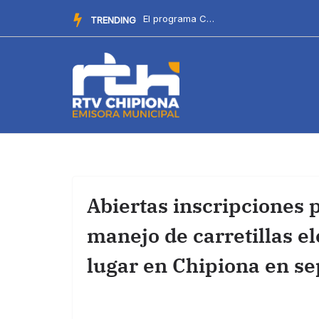
Saltar
Recuerdan que aún están abiertas las inscripciones para el...
TRENDING
al
contenido
Abiertas inscripciones 
manejo de carretillas e
lugar en Chipiona en s