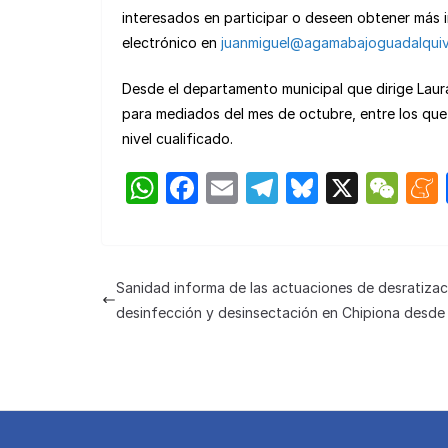
interesados en participar o deseen obtener más i
electrónico en
juanmiguel@agamabajoguadalquivi
Desde el departamento municipal que dirige Lau
para mediados del mes de octubre, entre los que
nivel cualificado.
W
F
E
T
Bl
X
W
h
a
m
el
u
e
at
c
ail
e
e
C
s
e
gr
s
h
Sanidad informa de las actuaciones de desratizac
A
b
a
k
at
desinfección y desinsectación en Chipiona desde 
p
o
m
y
p
o
k