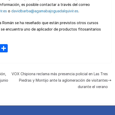
nformación, es posible contactar a través del correo
r.es
o
davidbarba@agamabajoguadalquivir.es
.
ra Román se ha reseñado que están previstos otros cursos
 se encuentra uno de aplicador de productos fitosanitarios
M
C
e
o
n
m
e
p
ión,
VOX Chipiona reclama más presencia policial en Las Tres
a
ar
junio
Piedras y Montijo ante la aglomeración de visitantes
m
tir
durante el verano
e