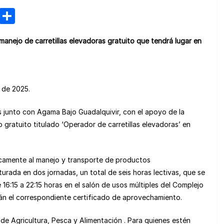
M
C
e
o
manejo de carretillas elevadoras gratuito que tendrá lugar en
n
m
e
p
a
ar
o de 2025.
m
tir
e
 junto con Agama Bajo Guadalquivir, con el apoyo de la
o gratuito titulado ‘Operador de carretillas elevadoras’ en
ficamente al manejo y transporte de productos
urada en dos jornadas, un total de seis horas lectivas, que se
 16:15 a 22:15 horas en el salón de usos múltiples del Complejo
irán el correspondiente certificado de aprovechamiento.
o de Agricultura, Pesca y Alimentación . Para quienes estén