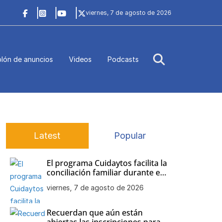
viernes, 7 de agosto de 2026
lón de anuncios
Videos
Podcasts
Latest
Popular
El programa Cuidaytos facilita la
conciliación familiar durante el
mes de agosto en Chipiona
viernes, 7 de agosto de 2026
Recuerdan que aún están
abiertas las inscripciones para