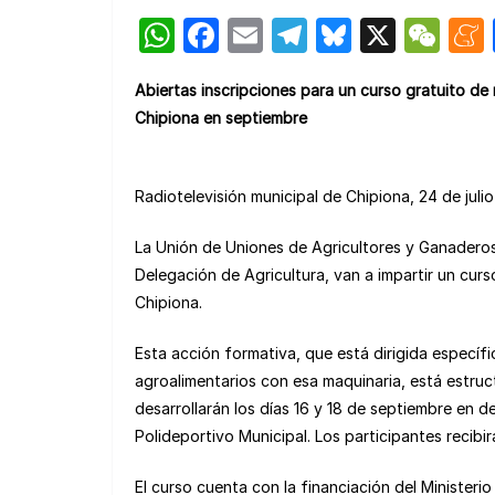
W
F
E
T
Bl
X
W
h
a
m
el
u
e
Abiertas inscripciones para un curso gratuito de 
at
c
ail
e
e
C
Chipiona en septiembre
s
e
gr
s
h
A
b
a
k
at
Radiotelevisión municipal de Chipiona, 24 de juli
p
o
m
y
p
o
La Unión de Uniones de Agricultores y Ganaderos
k
Delegación de Agricultura, van a impartir un curs
Chipiona.
Esta acción formativa, que está dirigida especí
agroalimentarios con esa maquinaria, está estruct
desarrollarán los días 16 y 18 de septiembre en de
Polideportivo Municipal. Los participantes recib
El curso cuenta con la financiación del Ministeri