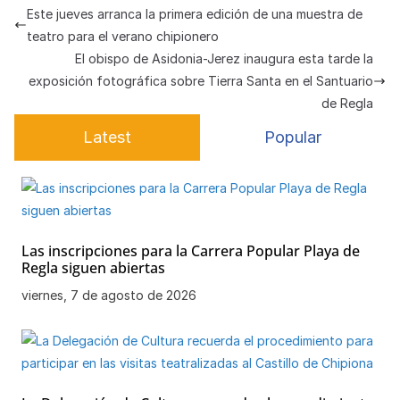
s
e
gr
s
h
e
p
Este jueves arranca la primera edición de una muestra de
A
b
a
k
at
a
ar
teatro para el verano chipionero
p
o
m
y
m
tir
El obispo de Asidonia-Jerez inaugura esta tarde la
exposición fotográfica sobre Tierra Santa en el Santuario
p
o
e
de Regla
k
Latest
Popular
Las inscripciones para la Carrera Popular Playa de
Regla siguen abiertas
viernes, 7 de agosto de 2026