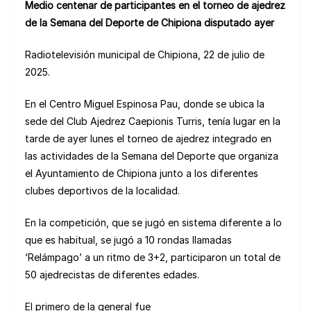
Medio centenar de participantes en el torneo de ajedrez
at
c
ail
e
e
C
n
m
de la Semana del Deporte de Chipiona disputado ayer
s
e
gr
s
h
e
p
A
b
a
k
at
a
ar
Radiotelevisión municipal de Chipiona, 22 de julio de
2025.
p
o
m
y
m
tir
p
o
e
En el Centro Miguel Espinosa Pau, donde se ubica la
k
sede del Club Ajedrez Caepionis Turris, tenía lugar en la
tarde de ayer lunes el torneo de ajedrez integrado en
las actividades de la Semana del Deporte que organiza
el Ayuntamiento de Chipiona junto a los diferentes
clubes deportivos de la localidad.
En la competición, que se jugó en sistema diferente a lo
que es habitual, se jugó a 10 rondas llamadas
‘Relámpago’ a un ritmo de 3+2, participaron un total de
50 ajedrecistas de diferentes edades.
El primero de la general fue