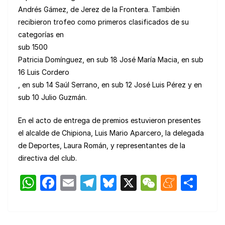
Andrés Gámez, de Jerez de la Frontera. También
recibieron trofeo como primeros clasificados de su
categorías en
sub 1500
Patricia Domínguez, en sub 18 José María Macia, en sub
16 Luis Cordero
, en sub 14 Saúl Serrano, en sub 12 José Luis Pérez y en
sub 10 Julio Guzmán.
En el acto de entrega de premios estuvieron presentes
el alcalde de Chipiona, Luis Mario Aparcero, la delegada
de Deportes, Laura Román, y representantes de la
directiva del club.
W
F
E
T
Bl
X
W
M
C
h
a
m
el
u
e
e
o
at
c
ail
e
e
C
n
m